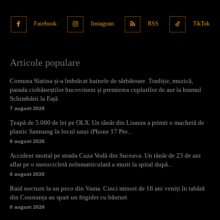
Facebook
Instagram
RSS
TikTok
Articole populare
Comuna Slatina și-a îmbrăcat hainele de sărbătoare. Tradiție, muzică,
parada ciobăneștilor bucovineni și premierea cuplurilor de aur la hramul
Schimbării la Față
7 august 2026
Țeapă de 5.000 de lei pe OLX. Un tânăr din Lisaura a primit o machetă de
plastic Samsung în locul unui iPhone 17 Pro...
6 august 2026
Accident mortal pe strada Cuza Vodă din Suceava. Un tânăr de 23 de ani
aflat pe o motocicletă neînmatriculată a murit la spital după...
6 august 2026
Raid nocturn la un peco din Vama. Cinci minori de 16 ani veniți în tabără
din Constanța au spart un frigider cu băuturi
6 august 2026