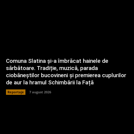
Comuna Slatina și-a îmbrăcat hainele de
sărbătoare. Tradiție, muzică, parada
ciobăneștilor bucovineni și premierea cuplurilor
de aur la hramul Schimbării la Față
Reportaje
7 august 2026