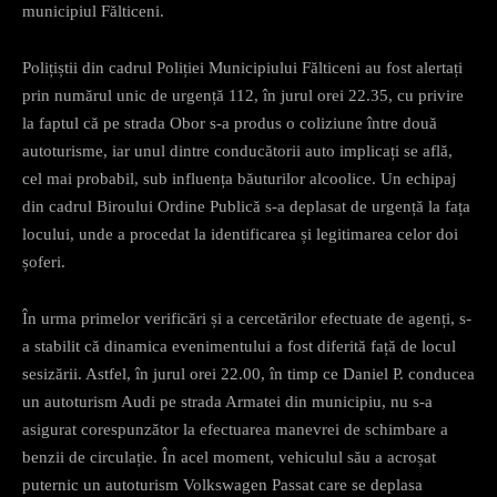
municipiul Fălticeni.
Polițiștii din cadrul Poliției Municipiului Fălticeni au fost alertați
prin numărul unic de urgență 112, în jurul orei 22.35, cu privire
la faptul că pe strada Obor s-a produs o coliziune între două
autoturisme, iar unul dintre conducătorii auto implicați se află,
cel mai probabil, sub influența băuturilor alcoolice. Un echipaj
din cadrul Biroului Ordine Publică s-a deplasat de urgență la fața
locului, unde a procedat la identificarea și legitimarea celor doi
șoferi.
În urma primelor verificări și a cercetărilor efectuate de agenți, s-
a stabilit că dinamica evenimentului a fost diferită față de locul
sesizării. Astfel, în jurul orei 22.00, în timp ce Daniel P. conducea
un autoturism Audi pe strada Armatei din municipiu, nu s-a
asigurat corespunzător la efectuarea manevrei de schimbare a
benzii de circulație. În acel moment, vehiculul său a acroșat
puternic un autoturism Volkswagen Passat care se deplasa