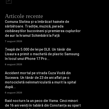
Articole recente
Comuna Slatina și-a îmbrăcat hainele de
sărbătoare. Tradiție, muzică, parada
ciobăneștilor bucovineni și premierea cuplurilor
de aur la hramul Schimbării la Față
7 august 2026
Țeapă de 5.000 de lei pe OLX. Un tânăr din
Lisaura a primit o machetă de plastic Samsung
în locul unui iPhone 17 Pro...
6 august 2026
Accident mortal pe strada Cuza Vodă din
Suceava. Un tânăr de 23 de ani aflat pe o
motocicletă neînmatriculată a murit la spital
după...
6 august 2026
Raid nocturn la un peco din Vama. Cinci minori
de 16 ani veniți în tabără din Constanța au spart