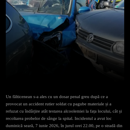
Facebook
X
Pinterest
What
Un fălticenean s-a ales cu un dosar penal greu după ce a
provocat un accident rutier soldat cu pagube materiale și a
refuzat cu îndârjire atât testarea alcoolemiei la fața locului, cât și
recoltarea probelor de sânge la spital. Incidentul a avut loc
duminică seară, 7 iunie 2026, în jurul orei 22.00, pe o stradă din