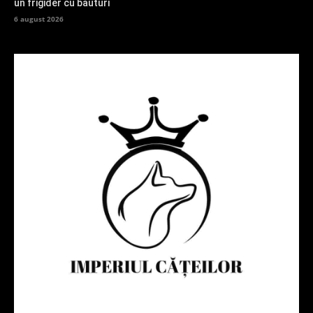
un frigider cu băuturi
6 august 2026