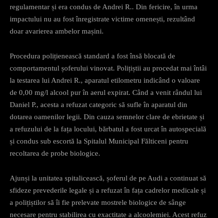
regulamentar și era condus de Andrei R.. Din fericire, în urma
impactului nu au fost înregistrate victime omenești, rezultând
doar avarierea ambelor mașini.
Procedura polițienească standard a fost însă blocată de
comportamentul șoferului vinovat. Polițiștii au procedat mai întâi
la testarea lui Andrei R., aparatul etilometru indicând o valoare
de 0,00 mg/l alcool pur în aerul expirat. Când a venit rândul lui
Daniel P., acesta a refuzat categoric să sufle în aparatul din
dotarea oamenilor legii. Din cauza semnelor clare de ebrietate și
a refuzului de la fața locului, bărbatul a fost urcat în autospecială
și condus sub escortă la Spitalul Municipal Fălticeni pentru
recoltarea de probe biologice.
Ajunși la unitatea spitalicească, șoferul de pe Audi a continuat să
sfideze prevederile legale și a refuzat în fața cadrelor medicale și
a polițiștilor să îi fie prelevate mostrele biologice de sânge
necesare pentru stabilirea cu exactitate a alcoolemiei. Acest refuz