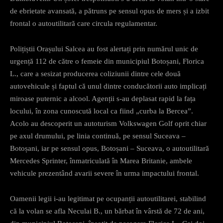
de ebrietate avansată, a pătruns pe sensul opus de mers și a izbit
frontal o autoutilitară care circula regulamentar.
Polițiștii Orașului Salcea au fost alertați prin numărul unic de
urgență 112 de către o femeie din municipiul Botoșani, Florica
L., care a sesizat producerea coliziunii dintre cele două
autovehicule și faptul că unul dintre conducătorii auto implicați
miroase puternic a alcool. Agenții s-au deplasat rapid la fața
locului, în zona cunoscută local ca fiind „curba la Bercea”.
Acolo au descoperit un autoturism Volkswagen Golf oprit chiar
pe axul drumului, pe linia continuă, pe sensul Suceava –
Botoșani, iar pe sensul opus, Botoșani – Suceava, o autoutilitară
Mercedes Sprinter, înmatriculată în Marea Britanie, ambele
vehicule prezentând avarii severe în urma impactului frontal.
Oamenii legii i-au legitimat pe ocupanții autoutilitarei, stabilind
că la volan se afla Neculai B., un bărbat în vârstă de 72 de ani,