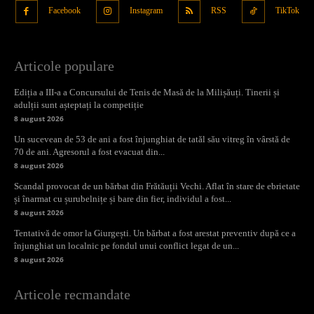
Facebook
Instagram
RSS
TikTok
Articole populare
Ediția a III-a a Concursului de Tenis de Masă de la Milișăuți. Tinerii și
adulții sunt așteptați la competiție
8 august 2026
Un sucevean de 53 de ani a fost înjunghiat de tatăl său vitreg în vârstă de
70 de ani. Agresorul a fost evacuat din...
8 august 2026
Scandal provocat de un bărbat din Frătăuții Vechi. Aflat în stare de ebrietate
și înarmat cu șurubelnițe și bare din fier, individul a fost...
8 august 2026
Tentativă de omor la Giurgești. Un bărbat a fost arestat preventiv după ce a
înjunghiat un localnic pe fondul unui conflict legat de un...
8 august 2026
Articole recmandate