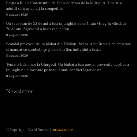
Ediția a III-a a Concursului de Tenis de Masă de la Milișăuți. Tinerii și
adulții sunt așteptați la competiție
8 august 2026
Un sucevean de 53 de ani a fost înjunghiat de tatăl său vitreg în vârstă de
70 de ani. Agresorul a fost evacuat din...
8 august 2026
Scandal provocat de un bărbat din Frătăuții Vechi. Aflat în stare de ebrietate
și înarmat cu șurubelnițe și bare din fier, individul a fost...
8 august 2026
Tentativă de omor la Giurgești. Un bărbat a fost arestat preventiv după ce a
înjunghiat un localnic pe fondul unui conflict legat de un...
8 august 2026
Newsletter
© Copyright - Glasul Sucevei |
suceava.online