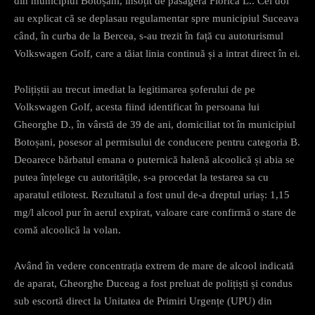
din municipiul Botoșani, însoțit de pasagera Florica L.. Cei doi
au explicat că se deplasau regulamentar spre municipiul Suceava
când, în curba de la Bercea, s-au trezit în față cu autoturismul
Volkswagen Golf, care a tăiat linia continuă și a intrat direct în ei.
Polițiștii au trecut imediat la legitimarea șoferului de pe
Volkswagen Golf, acesta fiind identificat în persoana lui
Gheorghe D., în vârstă de 39 de ani, domiciliat tot în municipiul
Botoșani, posesor al permisului de conducere pentru categoria B.
Deoarece bărbatul emana o puternică halenă alcoolică și abia se
putea înțelege cu autoritățile, s-a procedat la testarea sa cu
aparatul etilotest. Rezultatul a fost unul de-a dreptul uriaș: 1,15
mg/l alcool pur în aerul expirat, valoare care confirmă o stare de
comă alcoolică la volan.
Având în vedere concentrația extrem de mare de alcool indicată
de aparat, Gheorghe Duceag a fost preluat de polițiști și condus
sub escortă direct la Unitatea de Primiri Urgențe (UPU) din