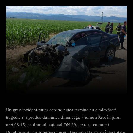
Facebook
X
Pinterest
What
Un grav incident rutier care se putea termina cu o adevărată
tragedie s-a produs duminică dimineață, 7 iunie 2026, în jurul
orei 08.15, pe drumul național DN 29, pe raza comunei
Dumbrăveni. Un șofer iresponsabil s-a urcat la volan într-o stare