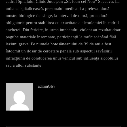
cadrul Spitalului Clinic Județean „Sf. Ioan cel Nou” Suceava. La
unitatea spitalicească, personalul medical i-a prelevat două
mostre biologice de sânge, la interval de o oră, procedură
obligatorie pentru stabilirea cu exactitate a alcoolemiei în cadrul
anchetei. Din fericire, în urma impactului violent au rezultat doar
pagube materiale însemnate, participanții la trafic scăpând fără
leziuni grave. Pe numele botoșăneanului de 39 de ani a fost
întocmit un dosar de cercetare penală sub aspectul săvârșirii
infracțiunii de conducerea unui vehicul sub influența alcoolului
sau a altor substanțe.
adminGlsv