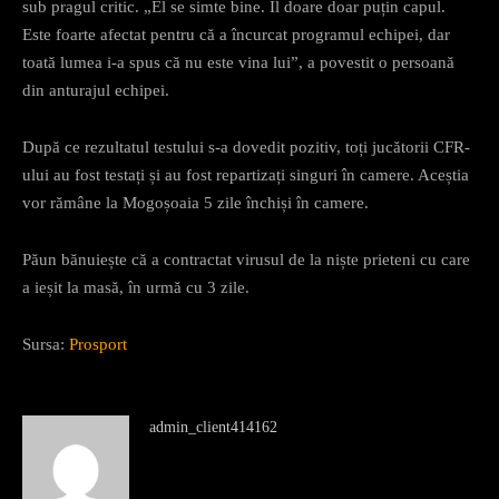
sub pragul critic. „El se simte bine. Îl doare doar puțin capul.
Este foarte afectat pentru că a încurcat programul echipei, dar
toată lumea i-a spus că nu este vina lui”, a povestit o persoană
din anturajul echipei.
După ce rezultatul testului s-a dovedit pozitiv, toți jucătorii CFR-
ului au fost testați și au fost repartizați singuri în camere. Aceștia
vor rămâne la Mogoșoaia 5 zile închiși în camere.
Păun bănuiește că a contractat virusul de la niște prieteni cu care
a ieșit la masă, în urmă cu 3 zile.
Sursa:
Prosport
admin_client414162