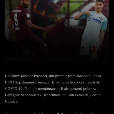
Facebook
X
Pinterest
What
Conform surselor Prosport, din primele teste care au ajuns la
CFR Cluj, duminică seara, ar fi vorba de două cazuri noi de
COVID-19. Numele menționate ar fi ale portarul polonez
Grzegorz Sandomierski și secundul lui Dan Petrescu, Costin
Curelea.