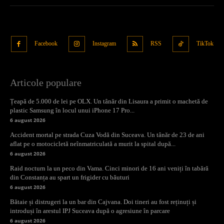
Facebook
Instagram
RSS
TikTok
Articole populare
Țeapă de 5.000 de lei pe OLX. Un tânăr din Lisaura a primit o machetă de
plastic Samsung în locul unui iPhone 17 Pro...
6 august 2026
Accident mortal pe strada Cuza Vodă din Suceava. Un tânăr de 23 de ani
aflat pe o motocicletă neînmatriculată a murit la spital după...
6 august 2026
Raid nocturn la un peco din Vama. Cinci minori de 16 ani veniți în tabără
din Constanța au spart un frigider cu băuturi
6 august 2026
Bătaie și distrugeri la un bar din Cajvana. Doi tineri au fost reținuți și
introduși în arestul IPJ Suceava după o agresiune în parcare
6 august 2026