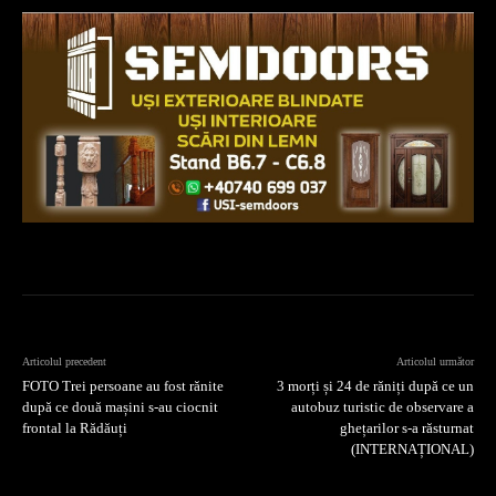
Articolul precedent
Articolul următor
FOTO Trei persoane au fost rănite
3 morți și 24 de răniți după ce un
după ce două mașini s-au ciocnit
autobuz turistic de observare a
frontal la Rădăuți
ghețarilor s-a răsturnat
(INTERNAȚIONAL)