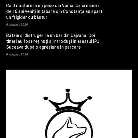
Raid nocturn la un peco din Vama. Cinci minori
de 16 ani veniți în tabără din Constanța au spart
un frigider cu băuturi
6 august 2026
Bătaie și distrugeri la un bar din Cajvana. Doi
tineri au fost reținuți și introduși în arestul IPJ
Suceava după o agresiune în parcare
6 august 2026