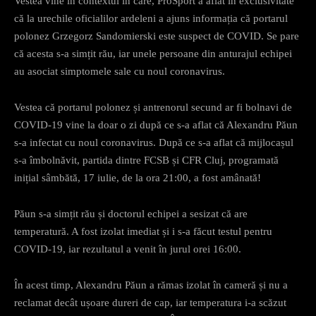
Vestea vine în contextul în care, ProSport a aflat în exclusivitate
că la urechile oficialilor ardeleni a ajuns informația că portarul
polonez Grzegorz Sandomierski este suspect de COVID. Se pare
că acesta s-a simțit rău, iar unele persoane din anturajul echipei
au asociat simptomele sale cu noul coronavirus.
Vestea că portarul polonez și antrenorul secund ar fi bolnavi de
COVID-19 vine la doar o zi după ce s-a aflat că Alexandru Păun
s-a infectat cu noul coronavirus. După ce s-a aflat că mijlocașul
s-a îmbolnăvit, partida dintre FCSB și CFR Cluj, programată
inițial sâmbătă, 17 iulie, de la ora 21:00, a fost amânată!
Păun s-a simțit rău și doctorul echipei a sesizat că are
temperatură. A fost izolat imediat și i s-a făcut testul pentru
COVID-19, iar rezultatul a venit în jurul orei 16:00.
În acest timp, Alexandru Păun a rămas izolat în cameră și nu a
reclamat decât ușoare dureri de cap, iar temperatura i-a scăzut