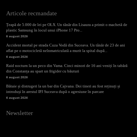
Articole recmandate
Țeapă de 5.000 de lei pe OLX. Un tânăr din Lisaura a primit o machetă de
plastic Samsung în locul unui iPhone 17 Pro...
6 august 2026
Accident mortal pe strada Cuza Vodă din Suceava. Un tânăr de 23 de ani
aflat pe o motocicletă neînmatriculată a murit la spital după...
6 august 2026
Raid nocturn la un peco din Vama. Cinci minori de 16 ani veniți în tabără
din Constanța au spart un frigider cu băuturi
6 august 2026
Bătaie și distrugeri la un bar din Cajvana. Doi tineri au fost reținuți și
introduși în arestul IPJ Suceava după o agresiune în parcare
6 august 2026
Newsletter