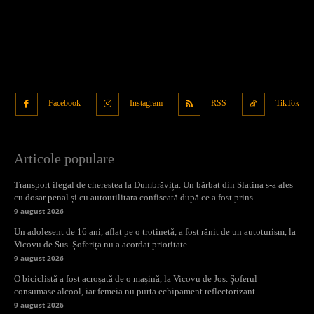
Facebook
Instagram
RSS
TikTok
Articole populare
Transport ilegal de cherestea la Dumbrăvița. Un bărbat din Slatina s-a ales
cu dosar penal și cu autoutilitara confiscată după ce a fost prins...
9 august 2026
Un adolesent de 16 ani, aflat pe o trotinetă, a fost rănit de un autoturism, la
Vicovu de Sus. Șoferița nu a acordat prioritate...
9 august 2026
O biciclistă a fost acroșată de o mașină, la Vicovu de Jos. Șoferul
consumase alcool, iar femeia nu purta echipament reflectorizant
9 august 2026