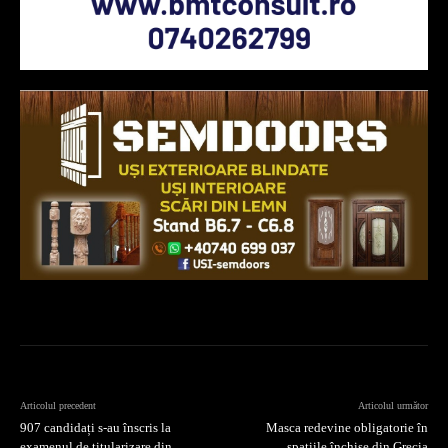
Articolul precedent
Articolul următor
907 candidați s-au înscris la
Masca redevine obligatorie în
examenul de titularizare din
spațiile închise din Grecia