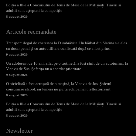
Ediția a III-a a Concursului de Tenis de Masă de la Milișăuți. Tinerii și
adulții sunt așteptați la competiție
8 august 2026
Articole recmandate
Transport ilegal de cherestea la Dumbrăvița. Un bărbat din Slatina s-a ales
cu dosar penal și cu autoutilitara confiscată după ce a fost prins...
9 august 2026
Un adolesent de 16 ani, aflat pe o trotinetă, a fost rănit de un autoturism, la
Vicovu de Sus. Șoferița nu a acordat prioritate...
9 august 2026
O biciclistă a fost acroșată de o mașină, la Vicovu de Jos. Șoferul
consumase alcool, iar femeia nu purta echipament reflectorizant
9 august 2026
Ediția a III-a a Concursului de Tenis de Masă de la Milișăuți. Tinerii și
adulții sunt așteptați la competiție
8 august 2026
Newsletter