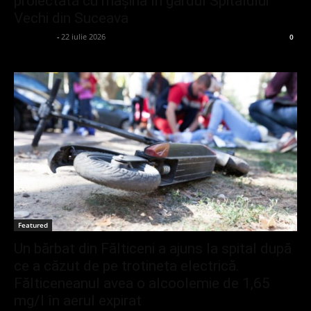
proiectată cu mașina în gardul Spitalului
Vechi din Suceava
adminGlsv
-
22 iulie 2026
0
Featured
Un bărbat din Fălticeni a ajuns la spital după
ce a căzut de pe trotineta electrică.
Fălticeneanul avea o alcoolemie de 1,65
mg/l în aerul expirat