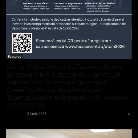
Featured
Secția Clinică Ortopedie-Traumatologie a
Spitalului Clinic Judetean de Urgenta „Sf.
Ioan cel Nou” Suceava organizează
Conferința Națională a Asociației
Traumatologilor și Ortopezilor din Moldova
(ATOM) 2026
adminGlsv
-
3 iunie 2026
0