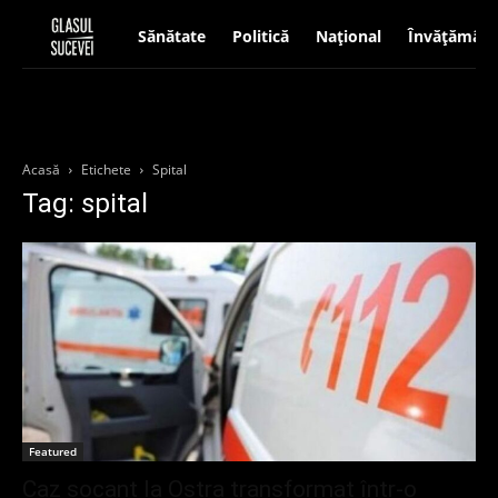
Sănătate
Politică
Național
Învățământ
Acasă
Etichete
Spital
Tag: spital
Featured
Caz șocant la Ostra transformat într-o