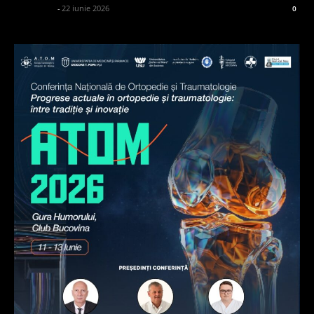
adminGlsv
-
22 iunie 2026
0