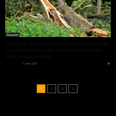
Featured
Un bărbat din Găinești a ajuns la spital după
ce a fost lovit la cap de o răchită pe care
încerca să o curețe
adminGlsv
-
5 mai 2026
0
1
2
3