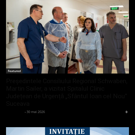
Featured
Președintele Consiliului Regional Schwaben,
Martin Sailer, a vizitat Spitalul Clinic
Județean de Urgență „Sfântul Ioan cel Nou”
Suceava
adminGlsv
-
30 mai 2026
0