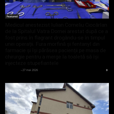
Featured
Medicul anestezist Iulian Corneliu Ciocârlan
de la Spitalul Vatra Dornei arestat după ce a
fost prins în flagrant drogându-se în timpul
unei operații. Fura morfină și fentanyl din
farmacie și își părăsea pacienții pe masa de
chirurgie pentru a merge la toaletă să își
injecteze stupefiantele
adminGlsv
-
27 mai 2026
0