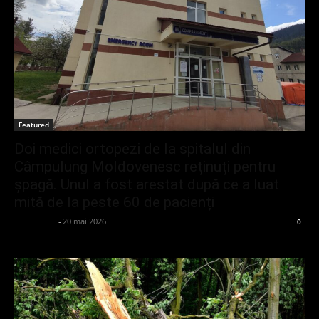
Featured
Doi medici ortopezi de la spitalul din
Câmpulung Moldovenesc reținuți pentru
șpagă. Unul a fost arestat după ce a luat
mită de la peste 60 de pacienți
adminGlsv
-
20 mai 2026
0