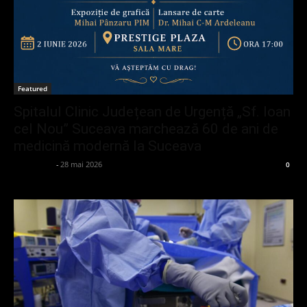
Featured
Spitalul Clinic Județean de Urgență „Sf. Ioan
cel Nou” Suceava marchează 60 de ani de
medicină modernă la Suceava
adminGlsv
-
28 mai 2026
0