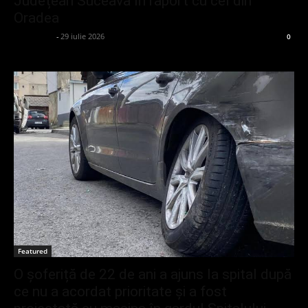
Județean Suceava în raport cu cel din
Oradea
adminGlsv
-
29 iulie 2026
0
Featured
O șoferiță de 22 de ani a ajuns la spital după
ce nu a acordat prioritate și a fost