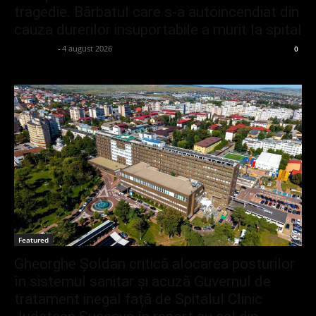
tragedie. Bărbatul care s-a autoincendiat din
cauza durerilor insuportabile a murit la spital
adminGlsv
-
4 august 2026
0
Featured
Gheorghe Șoldan critică alocarea posturilor
în sistemul sanitar și acuză Guvernul de
tratament inegal față de Spitalul Clinic