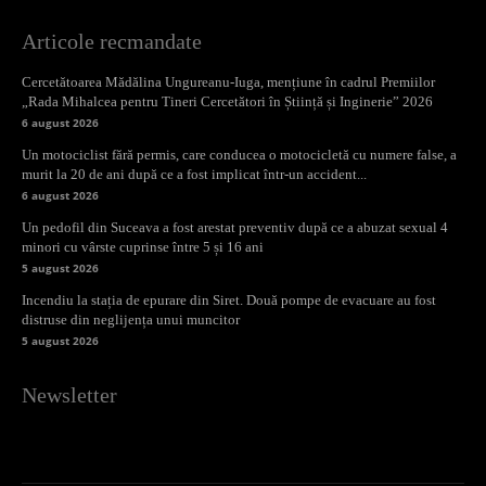
Articole recmandate
Cercetătoarea Mădălina Ungureanu-Iuga, mențiune în cadrul Premiilor
„Rada Mihalcea pentru Tineri Cercetători în Știință și Inginerie” 2026
6 august 2026
Un motociclist fără permis, care conducea o motocicletă cu numere false, a
murit la 20 de ani după ce a fost implicat într-un accident...
6 august 2026
Un pedofil din Suceava a fost arestat preventiv după ce a abuzat sexual 4
minori cu vârste cuprinse între 5 și 16 ani
5 august 2026
Incendiu la stația de epurare din Siret. Două pompe de evacuare au fost
distruse din neglijența unui muncitor
5 august 2026
Newsletter