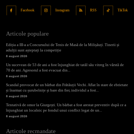
Facebook
Instagram
RSS
TikTok
Articole populare
Ediția a III-a a Concursului de Tenis de Masă de la Milișăuți. Tinerii și
adulții sunt așteptați la competiție
8 august 2026
Un sucevean de 53 de ani a fost înjunghiat de tatăl său vitreg în vârstă de
70 de ani. Agresorul a fost evacuat din...
8 august 2026
Scandal provocat de un bărbat din Frătăuții Vechi. Aflat în stare de ebrietate
și înarmat cu șurubelnițe și bare din fier, individul a fost...
8 august 2026
Tentativă de omor la Giurgești. Un bărbat a fost arestat preventiv după ce a
înjunghiat un localnic pe fondul unui conflict legat de un...
8 august 2026
Articole recmandate