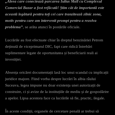
„Aleea care conectează parcarea Iulius Mall cu Complexul
Comercial Bazar a fost refăcută! Știm cât de importantă este
această legătură pentru toți cei care tranzitează zilnic zona,
motiv pentru care am intervenit prompt pentru a rezolva
problema”
, se arăta atunci în postările oficiale.
Lucrările au fost efectuate chiar în dreptul benzinăriei Petrom
deținută de viceprimarul DIC, fapt care ridică întrebări
suplimentare legate de oportunitatea și beneficiarii reali ai
investiției.
Absența oricărei documentații lasă loc unui scandal cu implicații
juridice majore. Fiind vorba despre lucrări în albia râului
Suceava, legea impune nu doar existența unei autorizații de
construire, ci și avize de la instituțiile de mediu și de gospodărire
a apelor. Lipsa acestora face ca lucrările să fie, practic, ilegale.
În aceste condiții, organele de cercetare penală ar trebui să