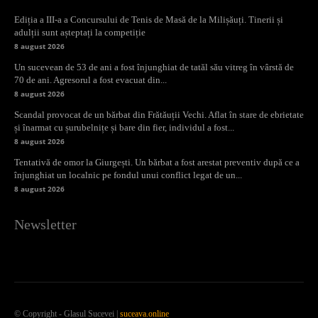
Ediția a III-a a Concursului de Tenis de Masă de la Milișăuți. Tinerii și
adulții sunt așteptați la competiție
8 august 2026
Un sucevean de 53 de ani a fost înjunghiat de tatăl său vitreg în vârstă de
70 de ani. Agresorul a fost evacuat din...
8 august 2026
Scandal provocat de un bărbat din Frătăuții Vechi. Aflat în stare de ebrietate
și înarmat cu șurubelnițe și bare din fier, individul a fost...
8 august 2026
Tentativă de omor la Giurgești. Un bărbat a fost arestat preventiv după ce a
înjunghiat un localnic pe fondul unui conflict legat de un...
8 august 2026
Newsletter
© Copyright - Glasul Sucevei |
suceava.online