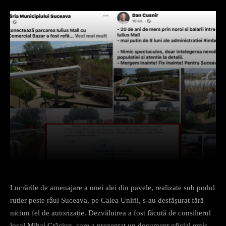
Facebook
X
Pinterest
What
Lucrările de amenajare a unei alei din pavele, realizate sub podul
rutier peste râul Suceava, pe Calea Unirii, s-au desfășurat fără
niciun fel de autorizație. Dezvăluirea a fost făcută de consilierul
local Mihai Crăciun, care a prezentat un document oficial emis