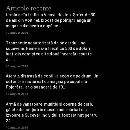
Articole recente
Urmărire în trafic la Vicovu de Jos. Șofer de 30
de ani din Voitinel, blocat de polițiști lângă un
magazin din centru după ce...
10 august 2026
Tranzacție neautorizată de pe cardul unei
sucevene. Femeia s-a trezit cu 500 de dolari
luați din cont și cu alte două încercări eșuate
din...
10 august 2026
Atenția distrasă de copii l-a scos de pe drum. Un
șofer s-a răsturnat cu mașina pe cupolă la
Pojorâta, iar o pasageră de 13...
10 august 2026
Armă de vânătoare, muniție și coarne de cerb,
găsite de polițiști în mașina unui bărbat din
Izvoarele Sucevei. Individul a fost reținut pentru
24...
10 august 2026