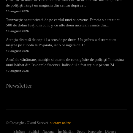
de polițiști lângă un magazin din centru după ce...
10 august 2026
Tranzacție neautorizată de pe cardul unei sucevene. Femeia s-a trezit cu
500 de dolari luați din cont și cu alte două încercări eșuate din...
10 august 2026
Atenția distrasă de copii l-a scos de pe drum. Un șofer s-a răsturnat cu
mașina pe cupolă la Pojorâta, iar o pasageră de 13...
10 august 2026
Armă de vânătoare, muniție și coarne de cerb, găsite de polițiști în mașina
unui bărbat din Izvoarele Sucevei. Individul a fost reținut pentru 24...
10 august 2026
Newsletter
© Copyright - Glasul Sucevei |
suceava.online
Sănătate
Politică
Național
Învățământ
Sport
Reportaje
Diverse