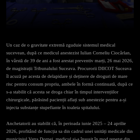
Facebook
X
Pinterest
What
Un caz de o gravitate extremă zguduie sistemul medical
sucevean, după ce medicul anestezist Iulian Corneliu Ciocârlan,
în vârstă de 39 de ani a fost arestat preventiv marți, 26 mai 2026,
de magistrații Tribunalului Suceava. Procurorii DIICOT Suceava
îl acuză pe acesta de delapidare și deținere de droguri de mare
risc pentru consum propriu, ambele în formă continuată, după ce
s-a stabilit că acesta se droga chiar în timpul intervențiilor
chirurgicale, părăsind pacienții aflați sub anestezie pentru a-și
injecta substanțe stupefiante în toaleta spitalului.​
Anchetatorii au stabilit că, în perioada iunie 2025 – 24 aprilie
2026, profitând de funcția sa din cadrul unei unități medicale din
municipiul Vatra Dornei, medicul și-a însușit în mod repetat din