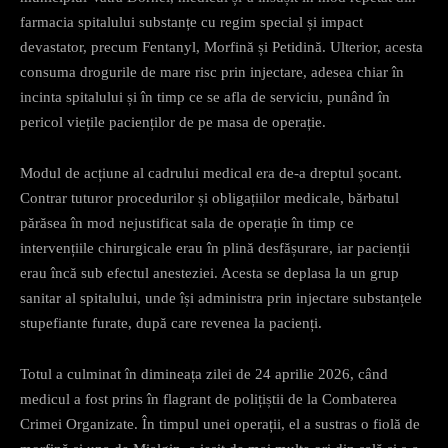
farmacia spitalului substanțe cu regim special și impact
devastator, precum Fentanyl, Morfină și Petidină. Ulterior, acesta
consuma drogurile de mare risc prin injectare, adesea chiar în
incinta spitalului și în timp ce se afla de serviciu, punând în
pericol viețile pacienților de pe masa de operație.​
Modul de acțiune al cadrului medical era de-a dreptul șocant.
Contrar tuturor procedurilor și obligațiilor medicale, bărbatul
părăsea în mod nejustificat sala de operație în timp ce
intervențiile chirurgicale erau în plină desfășurare, iar pacienții
erau încă sub efectul anesteziei. Acesta se deplasa la un grup
sanitar al spitalului, unde își administra prin injectare substanțele
stupefiante furate, după care revenea la pacienți.​
Totul a culminat în dimineața zilei de 24 aprilie 2026, când
medicul a fost prins în flagrant de polițiștii de la Combaterea
Crimei Organizate. În timpul unei operații, el a sustras o fiolă de