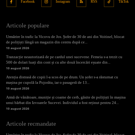
Facebook
Instagram
RSS
TikTok
Articole populare
Urmărire în trafic la Vicovu de Jos. Șofer de 30 de ani din Voitinel, blocat
de polițiști lângă un magazin din centru după ce...
10 august 2026
Tranzacție neautorizată de pe cardul unei sucevene. Femeia s-a trezit cu
500 de dolari luați din cont și cu alte două încercări eșuate din...
10 august 2026
Atenția distrasă de copii l-a scos de pe drum. Un șofer s-a răsturnat cu
mașina pe cupolă la Pojorâta, iar o pasageră de 13...
10 august 2026
Armă de vânătoare, muniție și coarne de cerb, găsite de polițiști în mașina
unui bărbat din Izvoarele Sucevei. Individul a fost reținut pentru 24...
10 august 2026
Articole recmandate
Urmărire în trafic la Vicovu de Jos. Șofer de 30 de ani din Voitinel, blocat