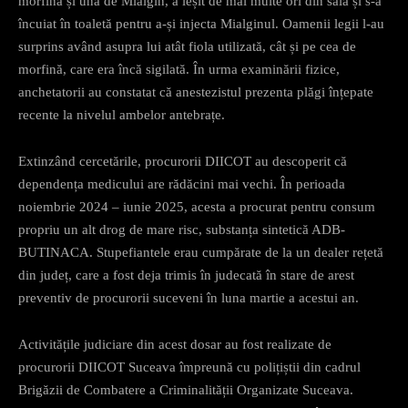
morfină și una de Mialgin, a ieșit de mai multe ori din sală și s-a
încuiat în toaletă pentru a-și injecta Mialginul. Oamenii legii l-au
surprins având asupra lui atât fiola utilizată, cât și pe cea de
morfină, care era încă sigilată. În urma examinării fizice,
anchetatorii au constatat că anestezistul prezenta plăgi înțepate
recente la nivelul ambelor antebrațe.​
Extinzând cercetările, procurorii DIICOT au descoperit că
dependența medicului are rădăcini mai vechi. În perioada
noiembrie 2024 – iunie 2025, acesta a procurat pentru consum
propriu un alt drog de mare risc, substanța sintetică ADB-
BUTINACA. Stupefiantele erau cumpărate de la un dealer rețetă
din județ, care a fost deja trimis în judecată în stare de arest
preventiv de procurorii suceveni în luna martie a acestui an.​
Activitățile judiciare din acest dosar au fost realizate de
procurorii DIICOT Suceava împreună cu polițiștii din cadrul
Brigăzii de Combatere a Criminalității Organizate Suceava.