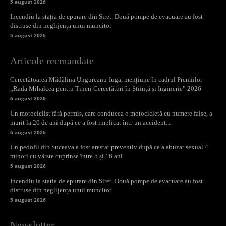
5 august 2026
Incendiu la stația de epurare din Siret. Două pompe de evacuare au fost
distruse din neglijența unui muncitor
5 august 2026
Articole recmandate
Cercetătoarea Mădălina Ungureanu-Iuga, mențiune în cadrul Premiilor
„Rada Mihalcea pentru Tineri Cercetători în Știință și Inginerie” 2026
6 august 2026
Un motociclist fără permis, care conducea o motocicletă cu numere false, a
murit la 20 de ani după ce a fost implicat într-un accident...
6 august 2026
Un pedofil din Suceava a fost arestat preventiv după ce a abuzat sexual 4
minori cu vârste cuprinse între 5 și 16 ani
5 august 2026
Incendiu la stația de epurare din Siret. Două pompe de evacuare au fost
distruse din neglijența unui muncitor
5 august 2026
Newsletter