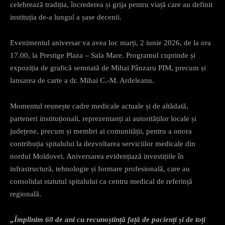
celebrează tradiția, încrederea și grija pentru viață care au definit
instituția de-a lungul a șase decenii.
Evenimentul aniversar va avea loc marți, 2 iunie 2026, de la ora
17.00, la Prestige Plaza – Sala Mare. Programul cuprinde și
expoziția de grafică semnată de Mihai Pânzaru PIM, precum și
lansarea de carte a dr. Mihai C.-M. Ardeleanu.
Momentul reunește cadre medicale actuale și de altădată,
parteneri instituționali, reprezentanți ai autorităților locale și
județene, precum și membri ai comunității, pentru a onora
contribuția spitalului la dezvoltarea serviciilor medicale din
nordul Moldovei. Aniversarea evidențiază investițiile în
infrastructură, tehnologie și formare profesională, care au
consolidat statutul spitalului ca centru medical de referință
regională.
„Împlinim 60 de ani cu recunoștință față de pacienți și de toți