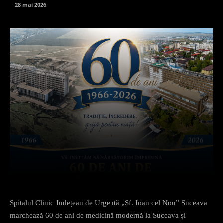
28 mai 2026
Facebook
X
Pinterest
What
Spitalul Clinic Județean de Urgență „Sf. Ioan cel Nou” Suceava
marchează 60 de ani de medicină modernă la Suceava și