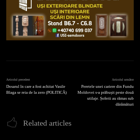
Articolul precedent
Articolul următor
Dosarul în care a fost achitat Vasile
Peretele unei cariere din Fundu
Blaga se reia de la zero (POLITICĂ)
Moldovei s-a prăbușit peste două
utilaje. Șoferii au rămas sub
dărâmături
Related articles