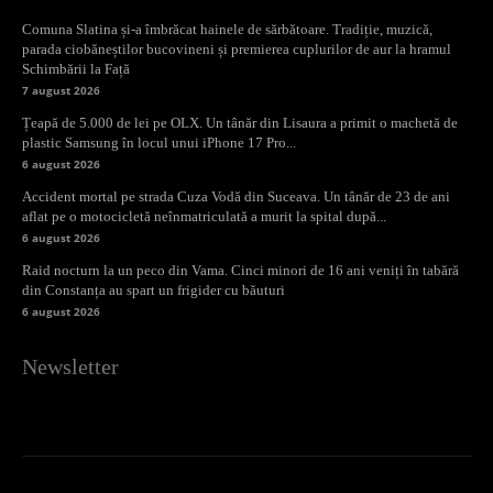
Comuna Slatina și-a îmbrăcat hainele de sărbătoare. Tradiție, muzică,
parada ciobăneștilor bucovineni și premierea cuplurilor de aur la hramul
Schimbării la Față
7 august 2026
Țeapă de 5.000 de lei pe OLX. Un tânăr din Lisaura a primit o machetă de
plastic Samsung în locul unui iPhone 17 Pro...
6 august 2026
Accident mortal pe strada Cuza Vodă din Suceava. Un tânăr de 23 de ani
aflat pe o motocicletă neînmatriculată a murit la spital după...
6 august 2026
Raid nocturn la un peco din Vama. Cinci minori de 16 ani veniți în tabără
din Constanța au spart un frigider cu băuturi
6 august 2026
Newsletter