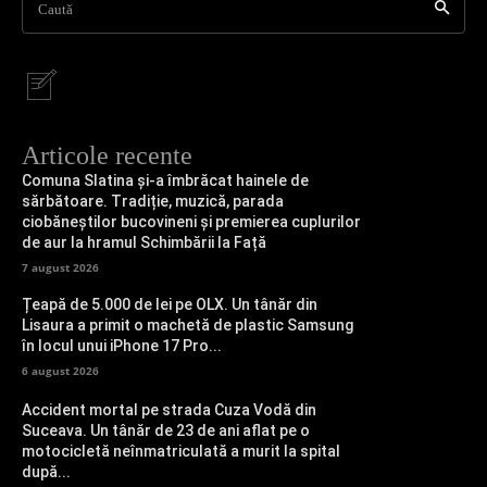
Caută
Articole recente
Comuna Slatina și-a îmbrăcat hainele de
sărbătoare. Tradiție, muzică, parada
ciobăneștilor bucovineni și premierea cuplurilor
de aur la hramul Schimbării la Față
7 august 2026
Țeapă de 5.000 de lei pe OLX. Un tânăr din
Lisaura a primit o machetă de plastic Samsung
în locul unui iPhone 17 Pro...
6 august 2026
Accident mortal pe strada Cuza Vodă din
Suceava. Un tânăr de 23 de ani aflat pe o
motocicletă neînmatriculată a murit la spital
după...