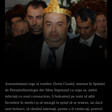
Facebook
X
Pinterest
What
Autointitulatul rege al romilor, Dorin Cioabă, internat în Spitalul
de Pneumoftiziologie din Sibiu împreună cu soţia sa, ambii
infectaţi cu noul coronavirus, îi îndeamnă pe romi să aibă
încredere în medici şi să meargă la spital să se testeze, iar dacă
sunt bolnavi, să rămână internaţi, pentru a fi vindecaţi, potrivit