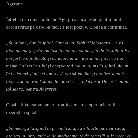
Agerpres.
Întrebat de corespondentul Agerpres dacă testul pentru noul
coronavirus pe care l-a făcut a fost pozitiv, Cioabă a confirmat.
„Sunt bine, dar la spital. Sunt eu cu Sighi (Sighişoara – n.r.)
aici, acum. (…) Eu am fost în contact cu aceştia de la stabor. Eu
am fost la o judecată şi de acolo m-am dus în maşină, cu trei
membri ai staborului şi aceştia toţi trei au ajuns la spital. Acum
îmi e teamă şi mie şi am zis să vin să îmi fac şi analize şi mi le
repet. Eu am venit să îmi fac analize”, a declarat Dorin Cioabă,
joi seara, pentru Agerpres.
Cioabă îi îndeamnă pe toţi romii care au simptomele bolii să
meargă la spital.
„Să meargă la spital în primul rând, că e foarte bine să vadă,
are sau nu are, unde le dă medicamente de răceală şi le trece, că