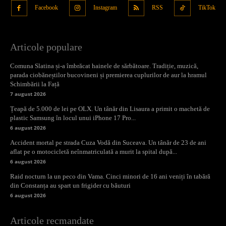
Facebook
Instagram
RSS
TikTok
Articole populare
Comuna Slatina și-a îmbrăcat hainele de sărbătoare. Tradiție, muzică,
parada ciobăneștilor bucovineni și premierea cuplurilor de aur la hramul
Schimbării la Față
7 august 2026
Țeapă de 5.000 de lei pe OLX. Un tânăr din Lisaura a primit o machetă de
plastic Samsung în locul unui iPhone 17 Pro...
6 august 2026
Accident mortal pe strada Cuza Vodă din Suceava. Un tânăr de 23 de ani
aflat pe o motocicletă neînmatriculată a murit la spital după...
6 august 2026
Raid nocturn la un peco din Vama. Cinci minori de 16 ani veniți în tabără
din Constanța au spart un frigider cu băuturi
6 august 2026
Articole recmandate