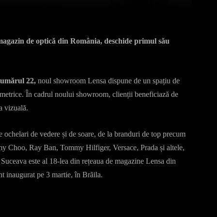
 magazin de optică din România, deschide primul său
 numărul 22,
noul showroom Lensa dispune de un spațiu de
ometrice. În cadrul noului showroom, clienții beneficiază de
a vizuală.
e ochelari de vedere și de soare, de la branduri de top precum
 Choo, Ray Ban, Tommy Hilfiger, Versace, Prada și altele,
in Suceava este al 18-lea din rețeaua de magazine Lensa din
t inaugurat pe 3 martie, în Brăila.