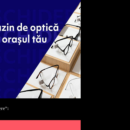
ere”: