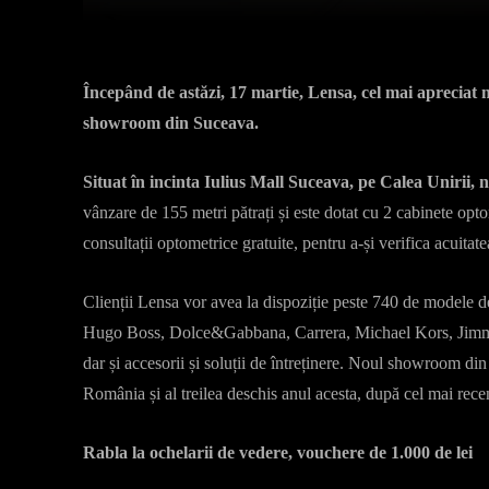
Începând de astăzi, 17 martie, Lensa, cel mai apreciat
showroom din Suceava.
Situat în incinta Iulius Mall Suceava, pe Calea Unirii,
vânzare de 155 metri pătrați și este dotat cu 2 cabinete opt
consultații optometrice gratuite, pentru a-și verifica acuitate
Clienții Lensa vor avea la dispoziție peste 740 de modele d
Hugo Boss, Dolce&Gabbana, Carrera, Michael Kors, Jimmy
dar și accesorii și soluții de întreținere. Noul showroom d
România și al treilea deschis anul acesta, după cel mai recen
Rabla la ochelarii de vedere, vouchere de 1.000 de lei