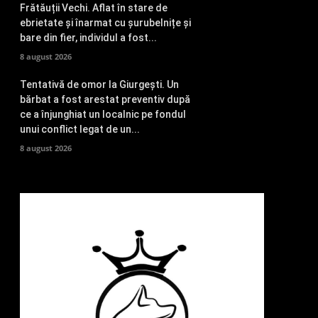
Frătăuții Vechi. Aflat în stare de
ebrietate și înarmat cu șurubelnițe și
bare din fier, individul a fost...
8 august 2026
Tentativă de omor la Giurgești. Un
bărbat a fost arestat preventiv după
ce a înjunghiat un localnic pe fondul
unui conflict legat de un...
8 august 2026