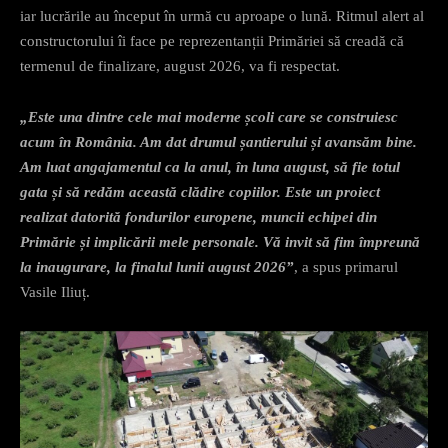
iar lucrările au început în urmă cu aproape o lună. Ritmul alert al
constructorului îi face pe reprezentanții Primăriei să creadă că
termenul de finalizare, august 2026, va fi respectat.
„Este una dintre cele mai moderne școli care se construiesc
acum în România. Am dat drumul șantierului și avansăm bine.
Am luat angajamentul ca la anul, în luna august, să fie totul
gata și să redăm această clădire copiilor. Este un proiect
realizat datorită fondurilor europene, muncii echipei din
Primărie și implicării mele personale. Vă invit să fim împreună
la inaugurare, la finalul lunii august 2026”
, a spus primarul
Vasile Iliuț.