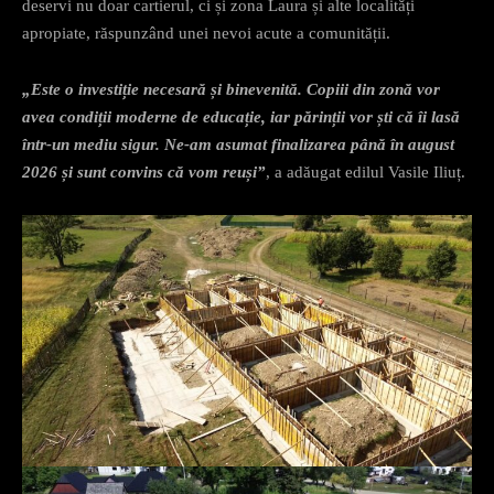
deservi nu doar cartierul, ci și zona Laura și alte localități
apropiate, răspunzând unei nevoi acute a comunității.
„Este o investiție necesară și binevenită. Copiii din zonă vor
avea condiții moderne de educație, iar părinții vor ști că îi lasă
într-un mediu sigur. Ne-am asumat finalizarea până în august
2026 și sunt convins că vom reuși”
, a adăugat edilul Vasile Iliuț.