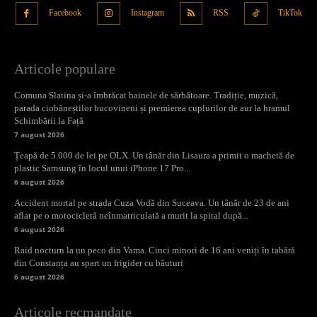
Facebook
Instagram
RSS
TikTok
Articole populare
Comuna Slatina și-a îmbrăcat hainele de sărbătoare. Tradiție, muzică,
parada ciobăneștilor bucovineni și premierea cuplurilor de aur la hramul
Schimbării la Față
7 august 2026
Țeapă de 5.000 de lei pe OLX. Un tânăr din Lisaura a primit o machetă de
plastic Samsung în locul unui iPhone 17 Pro...
6 august 2026
Accident mortal pe strada Cuza Vodă din Suceava. Un tânăr de 23 de ani
aflat pe o motocicletă neînmatriculată a murit la spital după...
6 august 2026
Raid nocturn la un peco din Vama. Cinci minori de 16 ani veniți în tabără
din Constanța au spart un frigider cu băuturi
6 august 2026
Articole recmandate