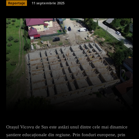
Reportaje
11 septembrie 2025
Facebook
X
Pinterest
What
Orașul Vicovu de Sus este astăzi unul dintre cele mai dinamice
șantiere educaționale din regiune. Prin fonduri europene, prin