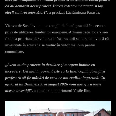
că au demarat acest proiect. Întreg colectivul didactic și toți
elevii sunt recunoscători”
, a precizat Lăcrămioara Parasca.
Vicovu de Sus devine un exemplu de bună practică în ceea ce
privește utilizarea fondurilor europene. Administrația locală și-a
fixat ca prioritate dezvoltarea infrastructurii școlare, convinsă că
investițiile în educație se traduc în viitor mai bun pentru
comunitate.
„Avem multe proiecte în derulare și mergem înainte cu
încredere. Cel mai important este ca la final copiii, părinții și
profesorii să fie mândri de ceea ce am realizat împreună. Cu
ajutorul lui Dumnezeu, în august 2026 vom inaugura toate
aceste investiții”
, a concluzionat primarul Vasile Iliuț.