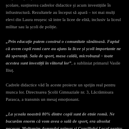
școlare, susținerea cadrelor didactice și acum investițiile în
infrastructură. Rezultatele au început să apară – tot mai mulți
elevi din Laura reușesc să intre la licee de elită, inclusiv la liceul
militar sau la școli de poliție.
„Prin educație putem construi o comunitate sănătoasă. Faptul
că avem copii romi care au ajuns la licee și școli importante ne
dă speranță. Sala de sport, masa caldă, microbuzul – toate
acestea sunt investiții în viitorul lor”
, a subliniat primarul Vasile
Iliuț.
Cadrele didactice văd în aceste proiecte un sprijin real pentru
munca lor. Directoarea Școlii Gimnaziale nr. 3, Lăcrămioara
Parasca, a transmis un mesaj emoționant.
„La școala noastră 80% dintre copii sunt de etnie romă. Ne
bucurăm enorm că vom avea o sală de sport, era absolut
necesar. Mulțumim domnului primar și Consiliului Local pentru