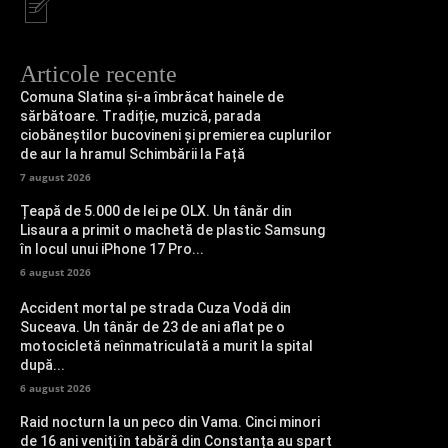
Articole recente
Comuna Slatina și-a îmbrăcat hainele de
sărbătoare. Tradiție, muzică, parada
ciobăneștilor bucovineni și premierea cuplurilor
de aur la hramul Schimbării la Față
7 august 2026
Țeapă de 5.000 de lei pe OLX. Un tânăr din
Lisaura a primit o machetă de plastic Samsung
în locul unui iPhone 17 Pro...
6 august 2026
Accident mortal pe strada Cuza Vodă din
Suceava. Un tânăr de 23 de ani aflat pe o
motocicletă neînmatriculată a murit la spital
după...
6 august 2026
Raid nocturn la un peco din Vama. Cinci minori
de 16 ani veniți în tabără din Constanța au spart