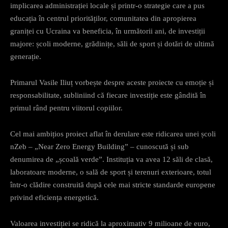
implicarea administrației locale și printr-o strategie care a pus
educația în centrul priorităților, comunitatea din apropierea
graniței cu Ucraina va beneficia, în următorii ani, de investiții
majore: școli moderne, grădinițe, săli de sport și dotări de ultimă
generație.
Primarul Vasile Iliuț vorbește despre aceste proiecte cu emoție și
responsabilitate, subliniind că fiecare investiție este gândită în
primul rând pentru viitorul copiilor.
Cel mai ambițios proiect aflat în derulare este ridicarea unei școli
nZeb – „Near Zero Energy Building” – cunoscută și sub
denumirea de „școală verde”. Instituția va avea 12 săli de clasă,
laboratoare moderne, o sală de sport și terenuri exterioare, totul
într-o clădire construită după cele mai stricte standarde europene
privind eficiența energetică.
Valoarea investiției se ridică la aproximativ 9 milioane de euro,