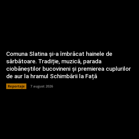
Comuna Slatina și-a îmbrăcat hainele de
sărbătoare. Tradiție, muzică, parada
ciobăneștilor bucovineni și premierea cuplurilor
de aur la hramul Schimbării la Față
Reportaje
7 august 2026