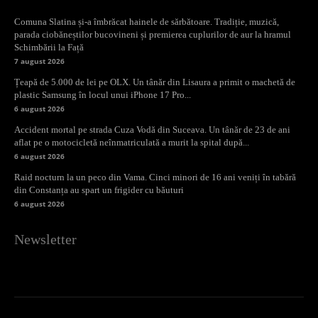
Comuna Slatina și-a îmbrăcat hainele de sărbătoare. Tradiție, muzică,
parada ciobăneștilor bucovineni și premierea cuplurilor de aur la hramul
Schimbării la Față
7 august 2026
Țeapă de 5.000 de lei pe OLX. Un tânăr din Lisaura a primit o machetă de
plastic Samsung în locul unui iPhone 17 Pro...
6 august 2026
Accident mortal pe strada Cuza Vodă din Suceava. Un tânăr de 23 de ani
aflat pe o motocicletă neînmatriculată a murit la spital după...
6 august 2026
Raid nocturn la un peco din Vama. Cinci minori de 16 ani veniți în tabără
din Constanța au spart un frigider cu băuturi
6 august 2026
Newsletter