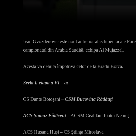
Facebook
X
Acțiune
Ivan Gvozdenovic este noul antrenor al echipei locale Fores
campionatul din Arabia Saudită, echipa Al Mujazzal.
Acesta va debuta împotriva celor de la Bradu Borca.
Seria I, etapa a VI – a:
CS Dante Botoşani –
CSM Bucovina Rădăuţi
ACS Şomuz Fălticeni
– ACSM Ceahlăul Piatra Nea
ACS Hușana Huși – CS Ştiinţa Miroslava