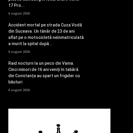
17 Pro...
6 august 2026
Accident mortal pe strada Cuza Vodă
din Suceava. Un tânăr de 23 de ani
aflat pe o motocicletă neînmatriculată
a murit la spital după...
6 august 2026
Raid nocturn la un peco din Vama.
Cinci minori de 16 ani veniți în tabără
din Constanța au spart un frigider cu
băuturi
6 august 2026