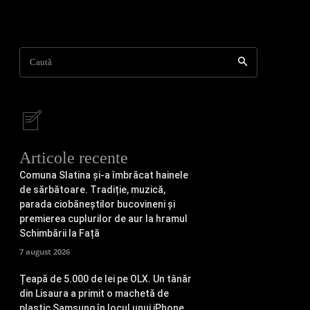
Caută
Articole recente
Comuna Slatina și-a îmbrăcat hainele
de sărbătoare. Tradiție, muzică,
parada ciobăneștilor bucovineni și
premierea cuplurilor de aur la hramul
Schimbării la Față
7 august 2026
Țeapă de 5.000 de lei pe OLX. Un tânăr
din Lisaura a primit o machetă de
plastic Samsung în locul unui iPhone