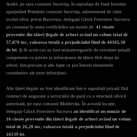
Astfel, pe raza comunei Sucevița, în suprafața de fond forestier
aparținând Primăriei comunei Sucevița, administrată de către
ocolul silvic privat Bucovina, delegații Gărzii Forestiere Suceava
au constatat în urma verificărilor un număr de
41 cioate
provenite din tăieri ilegale de arbori având un volum total de
57,878 mc, valoarea totală a prejudiciului fiind de 44165,30
de lei
. Și în acest caz au fost sesizateorganele de cercetare penală
competente cu privire la infracțiunea de tăiere fără drept de
arbori, furt,precum și alte fapte ce pot întruni elementele
constitutive ale unor infracțiuni.
Alte tăieri ilegale au fost identificate într-o suprafață privată fără
contract de asigurare a serviciilor de pază cu o structură silvică
autorizată, pe raza comunei Moldovița. În această locație,
delegații Gărzii Forestiere Suceava
au identificat un număr de
16 cioate provenite din tăieri ilegale de arbori având un volum
total de 26,28 mc, valoarea totală a prejudiciului fiind de
16139 lei
.