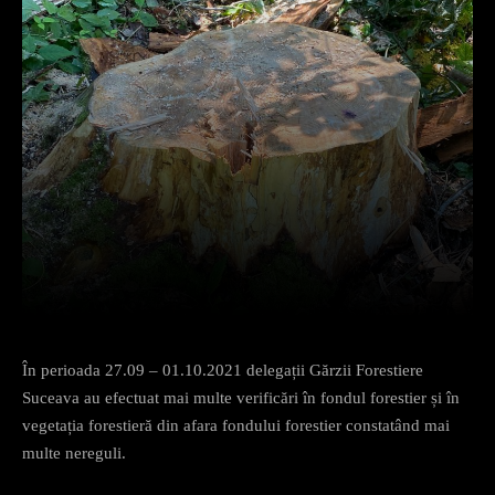
Facebook
X
Pinterest
What
În perioada 27.09 – 01.10.2021 delegații Gărzii Forestiere
Suceava au efectuat mai multe verificări în fondul forestier și în
vegetația forestieră din afara fondului forestier constatând mai
multe nereguli.