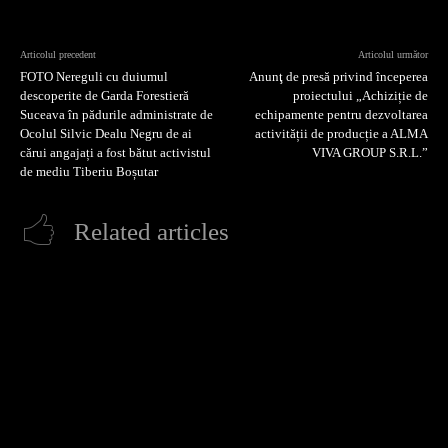
Articolul precedent
Articolul următor
FOTO Nereguli cu duiumul
Anunţ de presă privind începerea
descoperite de Garda Forestieră
proiectului „Achiziție de
Suceava în pădurile administrate de
echipamente pentru dezvoltarea
Ocolul Silvic Dealu Negru de ai
activității de producție a ALMA
cărui angajați a fost bătut activistul
VIVA GROUP S.R.L.”
de mediu Tiberiu Boșutar
Related articles