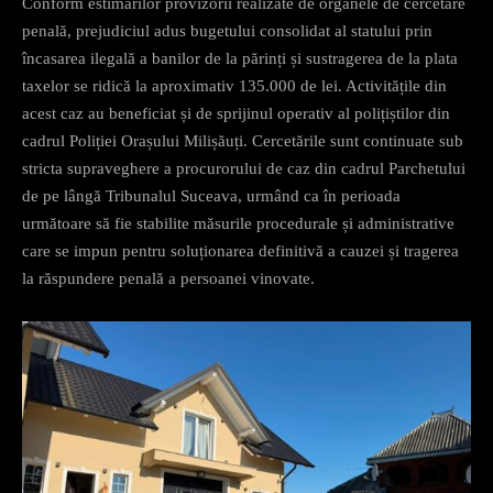
Conform estimărilor provizorii realizate de organele de cercetare
penală, prejudiciul adus bugetului consolidat al statului prin
încasarea ilegală a banilor de la părinți și sustragerea de la plata
taxelor se ridică la aproximativ 135.000 de lei. Activitățile din
acest caz au beneficiat și de sprijinul operativ al polițiștilor din
cadrul Poliției Orașului Milișăuți. Cercetările sunt continuate sub
stricta supraveghere a procurorului de caz din cadrul Parchetului
de pe lângă Tribunalul Suceava, urmând ca în perioada
următoare să fie stabilite măsurile procedurale și administrative
care se impun pentru soluționarea definitivă a cauzei și tragerea
la răspundere penală a persoanei vinovate.