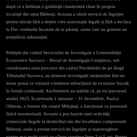
după ce a înființat o grădiniță clandestină chiar în propria
locuință din satul Bădeuți. Aceasta a oferit servicii de îngrijire
pentru micuți fără a deține vreo autorizație legală și fără a declara
la Fisc veniturile încasate de la părinți, sume care au generat un
prejudiciu substanțial.
Polițiștii din cadrul Serviciului de Investigare a Criminalității
Economice Suceava – Biroul de Investigații Complexe, sub
coordonarea unui procuror din cadrul Parchetului de pe lângă
Tribunalul Suceava, au demarat investigații amănunțite într-un
dosar penal ce vizează comiterea infracțiunii de evaziune fiscală
în formă continuată. Anchetatorii au stabilit că, pe tot parcursul
anului 2025, în perioada 1 ianuarie – 31 decembrie, Pazica
Olărean, o femeie din orașul Milișăuți, a funcționat ca persoană
fizică neautorizată. Aceasta a pus bazele unei activități
comerciale ilegale la domiciliul său din localitatea componentă
Bădeuți, unde a prestat servicii de îngrijire și supraveghere
pentru mai mulți copii cu vârste cuprinse între 2 și 5 ani. Pentru