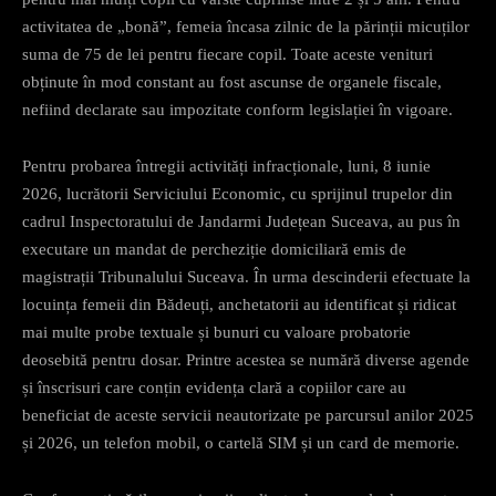
activitatea de „bonă”, femeia încasa zilnic de la părinții micuților
suma de 75 de lei pentru fiecare copil. Toate aceste venituri
obținute în mod constant au fost ascunse de organele fiscale,
nefiind declarate sau impozitate conform legislației în vigoare.
Pentru probarea întregii activități infracționale, luni, 8 iunie
2026, lucrătorii Serviciului Economic, cu sprijinul trupelor din
cadrul Inspectoratului de Jandarmi Județean Suceava, au pus în
executare un mandat de percheziție domiciliară emis de
magistrații Tribunalului Suceava. În urma descinderii efectuate la
locuința femeii din Bădeuți, anchetatorii au identificat și ridicat
mai multe probe textuale și bunuri cu valoare probatorie
deosebită pentru dosar. Printre acestea se numără diverse agende
și înscrisuri care conțin evidența clară a copiilor care au
beneficiat de aceste servicii neautorizate pe parcursul anilor 2025
și 2026, un telefon mobil, o cartelă SIM și un card de memorie.