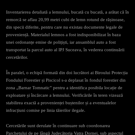
Inventarierea detaliată a lemnului, bucată cu bucată, a arătat că în
remorcă se aflau 20,99 metri cubi de lemn rotund de rășinoase,
din specii diferite, pentru care nu existau documente legale de
proveniență. Materialul lemnos a fost indisponibilizat în baza
unei ordonanțe emise de polițiști, iar ansamblul auto a fost
transportat la parcul auto al IPJ Suceava, în vederea continuării
cercetărilor.
În paralel, o echipă formată din doi lucrători ai Biroului Protecția
Fondului Forestier și Piscicol s-a deplasat în fondul forestier din
zona „Barnar Tomnatic” pentru a identifica posibila locație de
exploatare și încărcare a lemnului. Verificările în teren vizează
stabilirea exactă a provenienței buștenilor și a eventualelor
infracțiuni comise pe linia tăierilor ilegale.
Cercetările sunt derulate în continuare sub coordonarea
Parchetului de pe lângă Judecătoria Vatra Dornei, sub aspectul