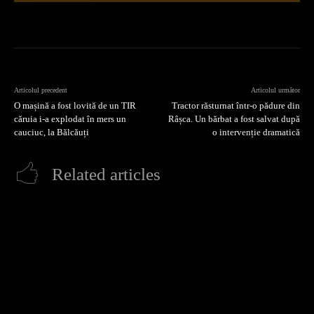
Articolul precedent
Articolul următor
O mașină a fost lovită de un TIR
Tractor răsturnat într-o pădure din
căruia i-a explodat în mers un
Râșca. Un bărbat a fost salvat după
cauciuc, la Bălcăuți
o intervenție dramatică
Related articles