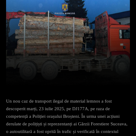
Facebook
X
Pinterest
What
Un nou caz de transport ilegal de material lemnos a fost
descoperit marți, 23 iulie 2025, pe DJ177A, pe raza de
competență a Poliției orașului Broșteni. În urma unei acțiuni
derulate de polițiști și reprezentanți ai Gărzii Forestiere Suceava,
o autoutilitară a fost oprită în trafic și verificată în contextul