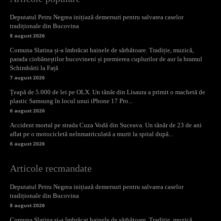
Deputatul Petru Negrea inițiază demersuri pentru salvarea caselor
tradiționale din Bucovina
8 august 2026
Comuna Slatina și-a îmbrăcat hainele de sărbătoare. Tradiție, muzică,
parada ciobăneștilor bucovineni și premierea cuplurilor de aur la hramul
Schimbării la Față
7 august 2026
Țeapă de 5.000 de lei pe OLX. Un tânăr din Lisaura a primit o machetă de
plastic Samsung în locul unui iPhone 17 Pro...
6 august 2026
Accident mortal pe strada Cuza Vodă din Suceava. Un tânăr de 23 de ani
aflat pe o motocicletă neînmatriculată a murit la spital după...
6 august 2026
Articole recmandate
Deputatul Petru Negrea inițiază demersuri pentru salvarea caselor
tradiționale din Bucovina
8 august 2026
Comuna Slatina și-a îmbrăcat hainele de sărbătoare. Tradiție, muzică,