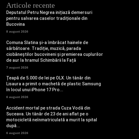
Articole recente
Deputatul Petru Negrea inițiază demersuri
pentru salvarea caselor tradiționale din
Bucovina
8 august 2026
Comuna Slatina și-a îmbrăcat hainele de
sărbătoare. Tradiție, muzică, parada
ciobăneștilor bucovineni și premierea cuplurilor
de aur la hramul Schimbării la Față
7 august 2026
Țeapă de 5.000 de lei pe OLX. Un tânăr din
Lisaura a primit o machetă de plastic Samsung
în locul unui iPhone 17 Pro...
6 august 2026
Accident mortal pe strada Cuza Vodă din
Suceava. Un tânăr de 23 de ani aflat pe o
motocicletă neînmatriculată a murit la spital
după...
6 august 2026