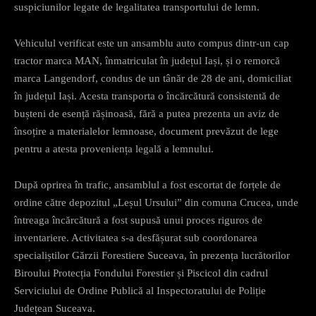
suspiciunilor legate de legalitatea transportului de lemn.
Vehiculul verificat este un ansamblu auto compus dintr-un cap
tractor marca MAN, înmatriculat în județul Iași, și o remorcă
marca Langendorf, condus de un tânăr de 28 de ani, domiciliat
în județul Iași. Acesta transporta o încărcătură consistentă de
bușteni de esență rășinoasă, fără a putea prezenta un aviz de
însoțire a materialelor lemnoase, document prevăzut de lege
pentru a atesta proveniența legală a lemnului.
După oprirea în trafic, ansamblul a fost escortat de forțele de
ordine către depozitul „Leșul Ursului” din comuna Crucea, unde
întreaga încărcătură a fost supusă unui proces riguros de
inventariere. Activitatea s-a desfășurat sub coordonarea
specialiștilor Gărzii Forestiere Suceava, în prezența lucrătorilor
Biroului Protecția Fondului Forestier și Piscicol din cadrul
Serviciului de Ordine Publică al Inspectoratului de Poliție
Județean Suceava.