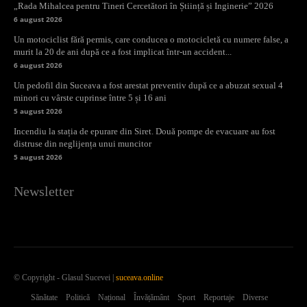
„Rada Mihalcea pentru Tineri Cercetători în Știință și Inginerie” 2026
6 august 2026
Un motociclist fără permis, care conducea o motocicletă cu numere false, a
murit la 20 de ani după ce a fost implicat într-un accident...
6 august 2026
Un pedofil din Suceava a fost arestat preventiv după ce a abuzat sexual 4
minori cu vârste cuprinse între 5 și 16 ani
5 august 2026
Incendiu la stația de epurare din Siret. Două pompe de evacuare au fost
distruse din neglijența unui muncitor
5 august 2026
Newsletter
© Copyright - Glasul Sucevei |
suceava.online
Sănătate
Politică
Național
Învățământ
Sport
Reportaje
Diverse