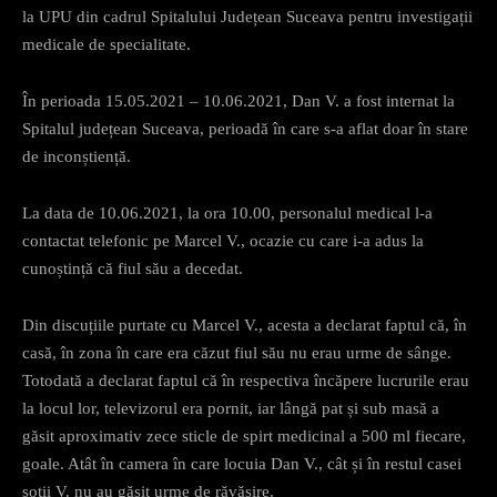
la UPU din cadrul Spitalului Județean Suceava pentru investigații
medicale de specialitate.
În perioada 15.05.2021 – 10.06.2021, Dan V. a fost internat la
Spitalul județean Suceava, perioadă în care s-a aflat doar în stare
de inconștiență.
La data de 10.06.2021, la ora 10.00, personalul medical l-a
contactat telefonic pe Marcel V., ocazie cu care i-a adus la
cunoștință că fiul său a decedat.
Din discuțiile purtate cu Marcel V., acesta a declarat faptul că, în
casă, în zona în care era căzut fiul său nu erau urme de sânge.
Totodată a declarat faptul că în respectiva încăpere lucrurile erau
la locul lor, televizorul era pornit, iar lângă pat și sub masă a
găsit aproximativ zece sticle de spirt medicinal a 500 ml fiecare,
goale. Atât în camera în care locuia Dan V., cât și în restul casei
soții V. nu au găsit urme de răvășire.