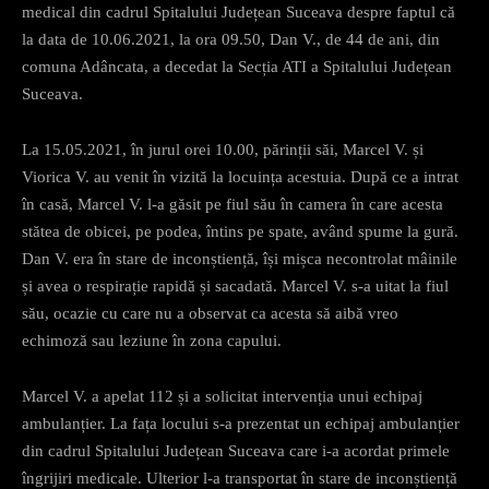
medical din cadrul Spitalului Județean Suceava despre faptul că
la data de 10.06.2021, la ora 09.50, Dan V., de 44 de ani, din
comuna Adâncata, a decedat la Secția ATI a Spitalului Județean
Suceava.
La 15.05.2021, în jurul orei 10.00, părinții săi, Marcel V. și
Viorica V. au venit în vizită la locuința acestuia. După ce a intrat
în casă, Marcel V. l-a găsit pe fiul său în camera în care acesta
stătea de obicei, pe podea, întins pe spate, având spume la gură.
Dan V. era în stare de inconștiență, își mișca necontrolat mâinile
și avea o respirație rapidă și sacadată. Marcel V. s-a uitat la fiul
său, ocazie cu care nu a observat ca acesta să aibă vreo
echimoză sau leziune în zona capului.
Marcel V. a apelat 112 și a solicitat intervenția unui echipaj
ambulanțier. La fața locului s-a prezentat un echipaj ambulanțier
din cadrul Spitalului Județean Suceava care i-a acordat primele
îngrijiri medicale. Ulterior l-a transportat în stare de inconștiență