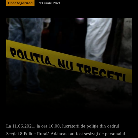
Uncategorized
13 iunie 2021
Facebook
X
Pinterest
What
La 11.06.2021, la ora 10.00, lucrătorii de poliţie din cadrul
Secţiei 8 Poliţie Rurală Adâncata au fost sesizaţi de personalul