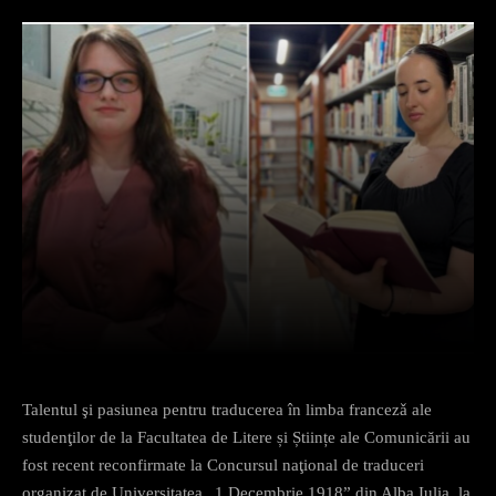
Facebook
X
Pinterest
What
Talentul şi pasiunea pentru traducerea în limba francezǎ ale
studenţilor de la Facultatea de Litere și Științe ale Comunicării au
fost recent reconfirmate la Concursul naţional de traduceri
organizat de Universitatea „1 Decembrie 1918” din Alba Iulia, la