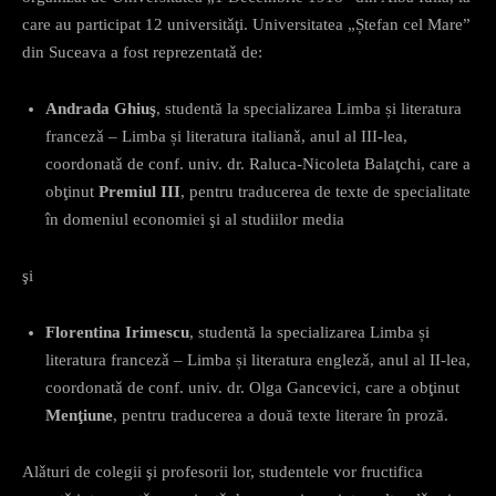
care au participat 12 universitǎţi. Universitatea „Ștefan cel Mare”
din Suceava a fost reprezentatǎ de:
Andrada Ghiuş
, studentă la specializarea Limba și literatura
francezǎ – Limba și literatura italianǎ, anul al III-lea,
coordonatǎ de conf. univ. dr. Raluca-Nicoleta Balaţchi, care a
obţinut
Premiul III
, pentru traducerea de texte de specialitate
în domeniul economiei şi al studiilor media
şi
Florentina Irimescu
, studentă la specializarea Limba și
literatura francezǎ – Limba și literatura englezǎ, anul al II-lea,
coordonatǎ de conf. univ. dr. Olga Gancevici, care a obţinut
Menţiune
, pentru traducerea a două texte literare în proză.
Alǎturi de colegii şi profesorii lor, studentele vor fructifica