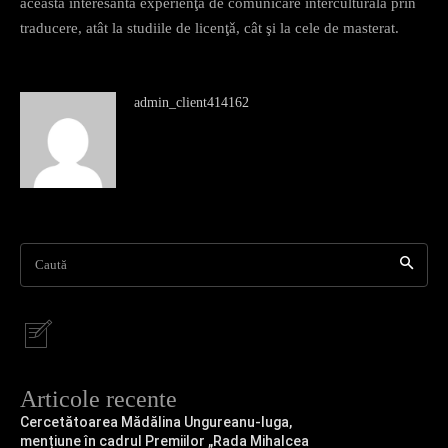
aceastǎ interesantǎ experienţǎ de comunicare interculturalǎ prin
traducere, atât la studiile de licenţǎ, cât şi la cele de masterat.
admin_client414162
Caută
Articole recente
Cercetătoarea Mădălina Ungureanu-Iuga,
mențiune în cadrul Premiilor „Rada Mihalcea