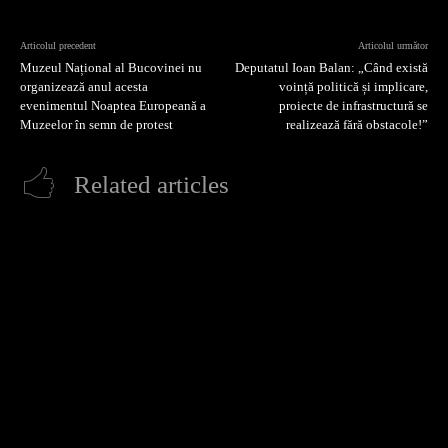
Articolul precedent
Articolul următor
Muzeul Național al Bucovinei nu
Deputatul Ioan Balan: „Când există
organizează anul acesta
voință politică și implicare,
evenimentul Noaptea Europeană a
proiecte de infrastructură se
Muzeelor în semn de protest
realizează fără obstacole!”
Related articles