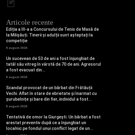
Articole recente
Ediția a III-a a Concursului de Tenis de Masă de
la Milișăuți. Tinerii și adulții sunt așteptați la
competiție
8 august 2026
Un sucevean de 53 de ani a fost înjunghiat de
tatăl său vitreg în vârstă de 70 de ani. Agresorul
a fost evacuat din...
8 august 2026
Scandal provocat de un bărbat din Frătăuții
Vechi. Aflat în stare de ebrietate și înarmat cu
șurubelnițe și bare din fier, individul a fost...
8 august 2026
Tentativă de omor la Giurgești. Un bărbat a fost
arestat preventiv după ce a înjunghiat un
localnic pe fondul unui conflict legat de un...