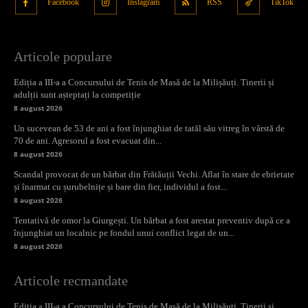
Facebook
Instagram
RSS
TikTok
Articole populare
Ediția a III-a a Concursului de Tenis de Masă de la Milișăuți. Tinerii și
adulții sunt așteptați la competiție
8 august 2026
Un sucevean de 53 de ani a fost înjunghiat de tatăl său vitreg în vârstă de
70 de ani. Agresorul a fost evacuat din...
8 august 2026
Scandal provocat de un bărbat din Frătăuții Vechi. Aflat în stare de ebrietate
și înarmat cu șurubelnițe și bare din fier, individul a fost...
8 august 2026
Tentativă de omor la Giurgești. Un bărbat a fost arestat preventiv după ce a
înjunghiat un localnic pe fondul unui conflict legat de un...
8 august 2026
Articole recmandate
Ediția a III-a a Concursului de Tenis de Masă de la Milișăuți. Tinerii și