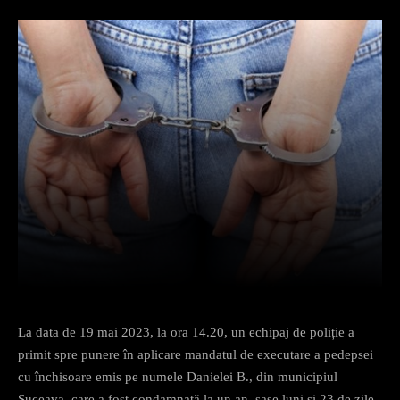
Facebook
X
Pinterest
What
La data de 19 mai 2023, la ora 14.20, un echipaj de poliție a
primit spre punere în aplicare mandatul de executare a pedepsei
cu închisoare emis pe numele Danielei B., din municipiul
Suceava, care a fost condamnată la un an, șase luni și 23 de zile