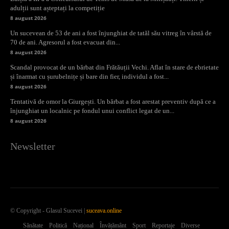
adulții sunt așteptați la competiție
8 august 2026
Un sucevean de 53 de ani a fost înjunghiat de tatăl său vitreg în vârstă de
70 de ani. Agresorul a fost evacuat din...
8 august 2026
Scandal provocat de un bărbat din Frătăuții Vechi. Aflat în stare de ebrietate
și înarmat cu șurubelnițe și bare din fier, individul a fost...
8 august 2026
Tentativă de omor la Giurgești. Un bărbat a fost arestat preventiv după ce a
înjunghiat un localnic pe fondul unui conflict legat de un...
8 august 2026
Newsletter
© Copyright - Glasul Sucevei |
suceava.online
Sănătate
Politică
Național
Învățământ
Sport
Reportaje
Diverse