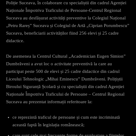
Poliție Suceava, în colaborare cu specialiștii din cadrul Agenției
Naționale Împotriva Traficului de Persoane-Centrul Regional
Suceava au desfășurat activități preventive la Colegiul Național
„Petru Rareș” Suceava și Colegiul de Artă „Ciprian Porumbescu”
Suceava, beneficiarii activităților fiind 256 elevi și 25 cadre
didactice.
De asemenea la Centrul Cultural „Academician Eugen Simion”
Dumbrăveni a avut loc o activitate preventivă la care au
participat peste 500 de elevi și 25 cadre didactice din cadrul
Liceului Tehnologic „Mihai Eminescu” Dumbrăveni. Polițiștii
Biroului Siguranță Școlară și cu specialiștii din cadrul Agenției
Naționale Împotriva Traficului de Persoane – Centrul Regional
Suceava au prezentat informații referitoare la:
ce reprezintă traficul de persoane și cum este incriminată
această faptă în legislația românească;
care sunt cele mai frecvente forme de exploatare a ființelor