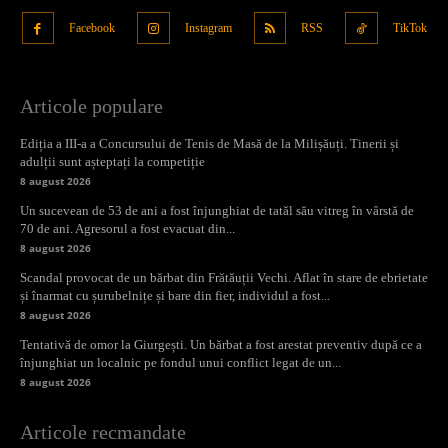
Facebook
Instagram
RSS
TikTok
Articole populare
Ediția a III-a a Concursului de Tenis de Masă de la Milișăuți. Tinerii și
adulții sunt așteptați la competiție
8 august 2026
Un sucevean de 53 de ani a fost înjunghiat de tatăl său vitreg în vârstă de
70 de ani. Agresorul a fost evacuat din...
8 august 2026
Scandal provocat de un bărbat din Frătăuții Vechi. Aflat în stare de ebrietate
și înarmat cu șurubelnițe și bare din fier, individul a fost...
8 august 2026
Tentativă de omor la Giurgești. Un bărbat a fost arestat preventiv după ce a
înjunghiat un localnic pe fondul unui conflict legat de un...
8 august 2026
Articole recmandate