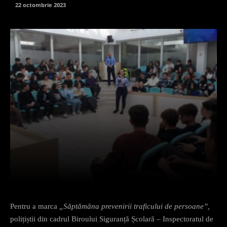
22 octombrie 2023
Facebook
X
Pinterest
What
Pentru a marca
„Săptămâna prevenirii traficului de persoane”,
polițiștii din cadrul Biroului Siguranță Școlară – Inspectoratul de