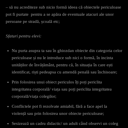
– să nu acrediteze sub nicio formă ideea că obiectele periculoase
pot fi purtate pentru a se apăra de eventuale atacuri ale unor
persoane pe stradă, școală etc;
Sfaturi pentru elevi:
Nu purta asupra ta sau în ghiozdan obiecte din categoria celor
periculoase și nu le introduce sub nici o formă, în incinta
unităților de învățământ, pentru că, în situația în care ești
identificat, riști pedeapsa cu amendă penală sau închisoare;
Prin folosirea unui obiect periculos îți poți periclita
integritatea corporală/ viața sau poți periclita integritatea
corporală/viața colegilor;
Conflictele pot fi rezolvate amiabil, fără a face apel la
violență sau prin folosirea unor obiecte periculoase;
Sesizează un cadru didactic/ un adult când observi un coleg