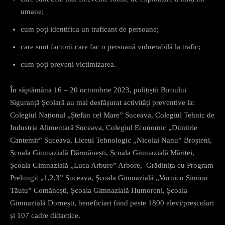
umane;
cum poți identifica un traficant de persoane;
care sunt factorii care fac o persoană vulnerabilă la trafic;
cum poți preveni victimizarea.
În săptămâna 16 – 20 octombrie 2023, polițiștii Biroului
Siguranță Școlară au mai desfășurat activități preventive la:
Colegiul Național „Ștefan cel Mare” Suceava, Colegiul Tehnic de
Industrie Alimentară Suceava, Colegiul Economic „Dimitrie
Cantemir” Suceava, Liceul Tehnologic „Nicolai Nanu” Broșteni,
Școala Gimnazială Dărmănești, Școala Gimnazială Măriței,
Școala Gimnazială „Luca Arbure” Arbore, Grădinița cu Program
Prelungit „1,2,3” Suceava, Școala Gimnazială „Vornicu Simion
Tăutu” Comănești, Școala Gimnazială Humoreni, Școala
Gimnazială Dornești, beneficiari fiind peste 1800 elevi/preșcolari
și 107 cadre didactice.