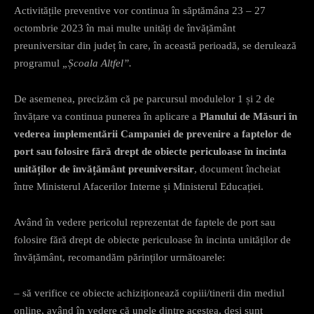
Activitățile preventive vor continua în săptămâna 23 – 27
octombrie 2023 în mai multe unități de învățământ
preuniversitar din județ în care, în această perioadă, se derulează
programul
„Școala Altfel”.
De asemenea, precizăm că pe parcursul modulelor 1 și 2 de
învățare va continua punerea în aplicare a
Planului de Măsuri în
vederea implementării Campaniei de prevenire a faptelor de
port sau folosire fără drept de obiecte periculoase în incinta
unităților de învățământ preuniversitar
, document încheiat
între Ministerul Afacerilor Interne și Ministerul Educației.
Având în vedere pericolul reprezentat de faptele de port sau
folosire fără drept de obiecte periculoase în incinta unităților de
învățământ, recomandăm părinților următoarele:
– să verifice ce obiecte achiziționează copiii/tinerii din mediul
online, având în vedere că unele dintre acestea, deși sunt