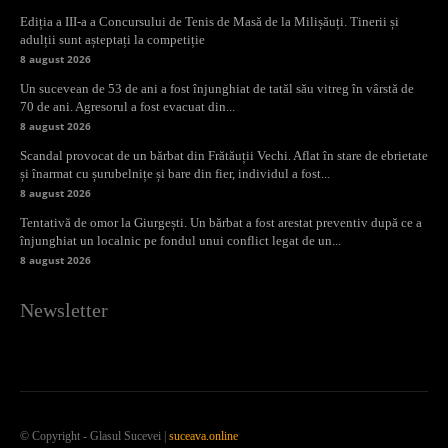
Ediția a III-a a Concursului de Tenis de Masă de la Milișăuți. Tinerii și
adulții sunt așteptați la competiție
8 august 2026
Un sucevean de 53 de ani a fost înjunghiat de tatăl său vitreg în vârstă de
70 de ani. Agresorul a fost evacuat din...
8 august 2026
Scandal provocat de un bărbat din Frătăuții Vechi. Aflat în stare de ebrietate
și înarmat cu șurubelnițe și bare din fier, individul a fost...
8 august 2026
Tentativă de omor la Giurgești. Un bărbat a fost arestat preventiv după ce a
înjunghiat un localnic pe fondul unui conflict legat de un...
8 august 2026
Newsletter
© Copyright - Glasul Sucevei |
suceava.online