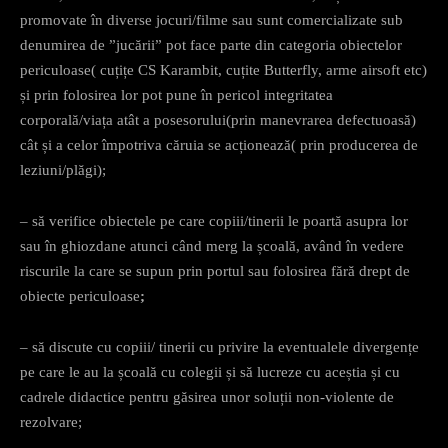
promovate în diverse jocuri/filme sau sunt comercializate sub
denumirea de ”jucării” pot face parte din categoria obiectelor
periculoase( cuțițe CS Karambit, cuțite Butterfly, arme airsoft etc)
și prin folosirea lor pot pune în pericol integritatea
corporală/viața atât a posesorului(prin manevrarea defectuoasă)
cât și a celor împotriva căruia se acționează( prin producerea de
leziuni/plăgi);
– să verifice obiectele pe care copiii/tinerii le poartă asupra lor
sau în ghiozdane atunci când merg la școală, având în vedere
riscurile la care se supun prin portul sau folosirea fără drept de
obiecte periculoase
;
– să discute cu copiii/ tinerii cu privire la eventualele divergențe
pe care le au la școală cu colegii și să lucreze cu aceștia și cu
cadrele didactice pentru găsirea unor soluții non-violente de
rezolvare;