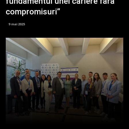
fundamentul unei cariere fără
compromisuri”
9 mai 2025
Facebook
X
Pinterest
What