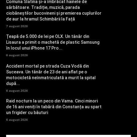
Comuna Slatina și-a îmbrăcat hainele de
sărbătoare. Tradiție, muzică, parada
ciobăneștilor bucovineni și premierea cuplurilor
de aur la hramul Schimbării la Față
7 august 2026
Țeapă de 5.000 de lei pe OLX. Un tânăr din
Lisaura a primit o machetă de plastic Samsung
în locul unui iPhone 17 Pro...
6 august 2026
Accident mortal pe strada Cuza Vodă din
Suceava. Un tânăr de 23 de ani aflat pe o
motocicletă neînmatriculată a murit la spital
după...
6 august 2026
Raid nocturn la un peco din Vama. Cinci minori
de 16 ani veniți în tabără din Constanța au spart
un frigider cu băuturi
6 august 2026