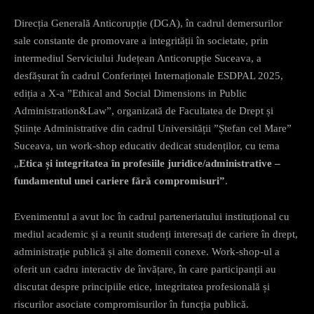
Direcția Generală Anticorupție (DGA), în cadrul demersurilor
sale constante de promovare a integrității în societate, prin
intermediul Serviciului Județean Anticorupție Suceava, a
desfășurat în cadrul Conferinței Internaționale ESDPAL 2025,
ediția a X-a ”Ethical and Social Dimensions in Public
Administration&Law”, organizată de Facultatea de Drept și
Științe Administrative din cadrul Universității ”Ștefan cel Mare”
Suceava, un work-shop educativ dedicat studenților, cu tema
„
Etica și integritatea în profesiile juridice/administrative –
fundamentul unei cariere fără compromisuri”
.
Evenimentul a avut loc în cadrul parteneriatului instituțional cu
mediul academic și a reunit studenți interesați de cariere în drept,
administrație publică și alte domenii conexe. Work-shop-ul a
oferit un cadru interactiv de învățare, în care participanții au
discutat despre principiile etice, integritatea profesională și
riscurilor asociate compromisurilor în funcția publică.