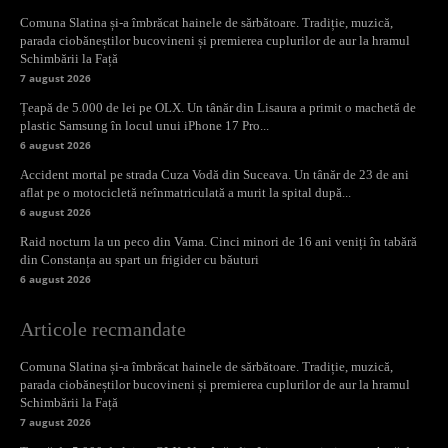
Comuna Slatina și-a îmbrăcat hainele de sărbătoare. Tradiție, muzică,
parada ciobăneștilor bucovineni și premierea cuplurilor de aur la hramul
Schimbării la Față
7 august 2026
Țeapă de 5.000 de lei pe OLX. Un tânăr din Lisaura a primit o machetă de
plastic Samsung în locul unui iPhone 17 Pro...
6 august 2026
Accident mortal pe strada Cuza Vodă din Suceava. Un tânăr de 23 de ani
aflat pe o motocicletă neînmatriculată a murit la spital după...
6 august 2026
Raid nocturn la un peco din Vama. Cinci minori de 16 ani veniți în tabără
din Constanța au spart un frigider cu băuturi
6 august 2026
Articole recmandate
Comuna Slatina și-a îmbrăcat hainele de sărbătoare. Tradiție, muzică,
parada ciobăneștilor bucovineni și premierea cuplurilor de aur la hramul
Schimbării la Față
7 august 2026