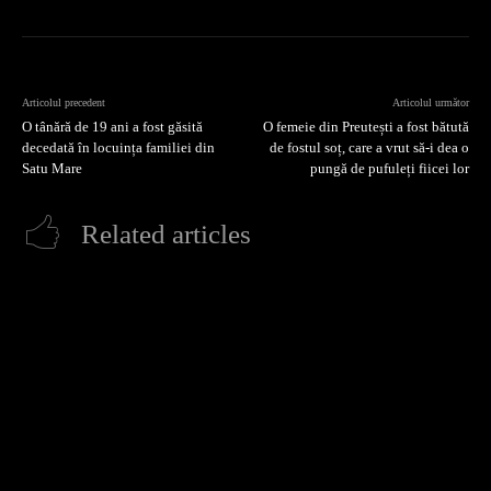
Articolul precedent
Articolul următor
O tânără de 19 ani a fost găsită
O femeie din Preutești a fost bătută
decedată în locuința familiei din
de fostul soț, care a vrut să-i dea o
Satu Mare
pungă de pufuleți fiicei lor
Related articles