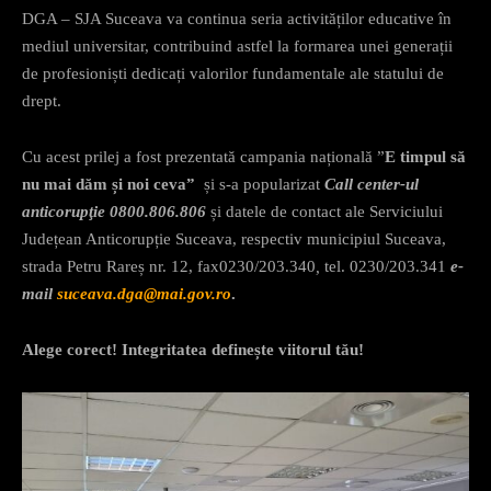
DGA – SJA Suceava va continua seria activităților educative în
mediul universitar, contribuind astfel la formarea unei generații
de profesioniști dedicați valorilor fundamentale ale statului de
drept.
Cu acest prilej a fost prezentată campania națională ”
E timpul să
nu mai dăm și noi ceva”
și s-a popularizat
Call center-ul
anticorupţie 0800.806.806
și datele de contact ale Serviciului
Județean Anticorupție Suceava, respectiv municipiul Suceava,
strada Petru Rareș nr. 12, fax0230/203.340
,
tel. 0230/203.341
e-
mail
suceava.dga@mai.gov.ro
.
Alege corect! Integritatea definește viitorul tău!