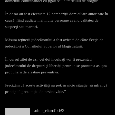
domeniul contrabandei cu ţigări sau a traficului de droguri.
În dosar au fost efectuate 12 percheziții domiciliare autorizate în
cauză, fiind audiate mai multe persoane având calitatea de
suspecți sau martori.
Măsura reținerii judecătorului a fost avizată de către Secția de
judecători a Consiliului Superior al Magistraturii.
În cursul zilei de azi, cei doi inculpați vor fi prezentați
judecătorului de drepturi și libertăți pentru a se pronunța asupra
propunerii de arestare preventivă.
Precizăm că aceste activități nu pot, în nicio situație, să înfrângă
principiul prezumției de nevinovăție.”
admin_client414162