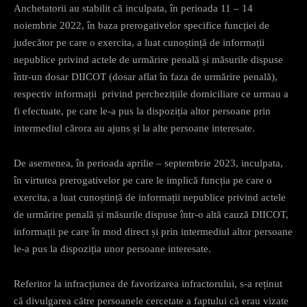
Anchetatorii au stabilit că inculpata, în perioada 11 – 14
noiembrie 2022, în baza prerogativelor specifice funcției de
judecător pe care o exercita, a luat cunoștință de informații
nepublice privind actele de urmărire penală și măsurile dispuse
într-un dosar DIICOT (dosar aflat în faza de urmărire penală),
respectiv informații privind perchezițiile domiciliare ce urmau a
fi efectuate, pe care le-a pus la dispoziția altor persoane prin
intermediul cărora au ajuns și la alte persoane interesate.
De asemenea, în perioada aprilie – septembrie 2023, inculpata,
în virtutea prerogativelor pe care le implică funcția pe care o
exercita, a luat cunoștință de informații nepublice privind actele
de urmărire penală și măsurile dispuse într-o altă cauză DIICOT,
informații pe care în mod direct și prin intermediul altor persoane
le-a pus la dispoziția unor persoane interesate.
Referitor la infracțiunea de favorizarea infractorului, s-a reținut
că divulgarea către persoanele cercetate a faptului că erau vizate