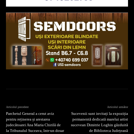
Articolul precedent
Articolul următor
Parchetul General a cerut aviz
Sucevenii sunt invitați la expoziția
pentru reținerea și arestarea
permanentă dedicată marelui artist
judecătoarei Ana Maria Chirilă de
sucevean Dimitrie Loghin găzduită
la Tribunalul Suceava, într-un dosar
de Biblioteca Județeană