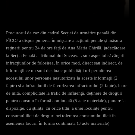
Facebook
X
Pinterest
What
Procurorul de caz din cadrul Secției de urmărire penală din
PÎCCJ a dispus punerea în mișcare a acțiunii penale și măsura
reținerii pentru 24 de ore față de Ana Maria Chirilă, judecătoare
la Secția Penală a Tribunalului Suceava , sub aspectul săvârșirii
infracțiunilor de folosirea, în orice mod, direct sau indirect, de
informații ce nu sunt destinate publicității ori permiterea
accesului unor persoane neautorizate la aceste informații (2
fapte) și a infracțiunii de favorizarea infractorului (2 fapte), luare
de mită, complicitate la trafic de influență, deținere de droguri
pentru consum în formă continuată (5 acte materiale), punere la
dispoziție, cu știință, cu orice titlu, a unei locuințe pentru
consumul ilicit de droguri ori tolerarea consumului ilicit în
asemenea locuri, în formă continuată (3 acte materiale).