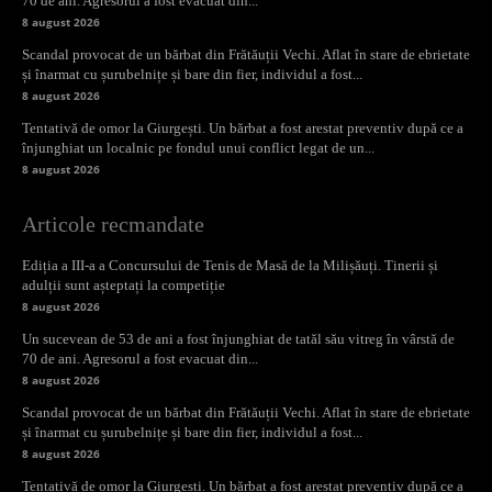
70 de ani. Agresorul a fost evacuat din...
8 august 2026
Scandal provocat de un bărbat din Frătăuții Vechi. Aflat în stare de ebrietate
și înarmat cu șurubelnițe și bare din fier, individul a fost...
8 august 2026
Tentativă de omor la Giurgești. Un bărbat a fost arestat preventiv după ce a
înjunghiat un localnic pe fondul unui conflict legat de un...
8 august 2026
Articole recmandate
Ediția a III-a a Concursului de Tenis de Masă de la Milișăuți. Tinerii și
adulții sunt așteptați la competiție
8 august 2026
Un sucevean de 53 de ani a fost înjunghiat de tatăl său vitreg în vârstă de
70 de ani. Agresorul a fost evacuat din...
8 august 2026
Scandal provocat de un bărbat din Frătăuții Vechi. Aflat în stare de ebrietate
și înarmat cu șurubelnițe și bare din fier, individul a fost...
8 august 2026
Tentativă de omor la Giurgești. Un bărbat a fost arestat preventiv după ce a