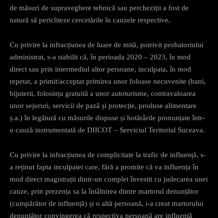
de măsuri de supraveghere tehnică sau percheziții a fost de
natură să pericliteze cercetările în cauzele respective.
Cu privire la infracțiunea de luare de mită, potrivit probatoriului
administrat, s-a stabilit că, în perioada 2020 – 2023, în mod
direct sau prin intermediul altor persoane, inculpata, în mod
repetat, a primit/acceptat primirea unor foloase necuvenite (bani,
bijuterii, folosința gratuită a unor autoturisme, contravaloarea
unor sejururi, servicii de pază și protecție, produse alimentare
ș.a.) în legătură cu măsurile dispuse și hotărârile pronunțate într-
o cauză instrumentată de DIICOT – Serviciul Teritorial Suceava.
Cu privire la infracțiunea de complicitate la trafic de influență, s-
a reținut fapta inculpatei care, fără a promite că va influența în
mod direct magistrații dintr-un complet învestit cu judecarea unei
cauze, prin prezența sa la întâlnirea dintre martorul denunțător
(cumpărător de influență) și o altă persoană, i-a creat martorului
denunțător convingerea că respectiva persoană are influență