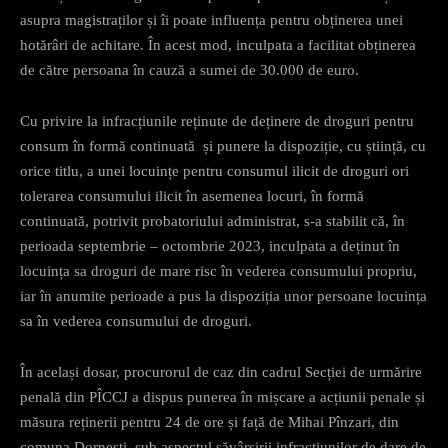
asupra magistraților și îi poate influența pentru obținerea unei
hotărâri de achitare. În acest mod, inculpata a facilitat obținerea
de către persoana în cauză a sumei de 30.000 de euro.
Cu privire la infracțiunile reținute de deținere de droguri pentru
consum în formă continuată și punere la dispoziție, cu știință, cu
orice titlu, a unei locuințe pentru consumul ilicit de droguri ori
tolerarea consumului ilicit în asemenea locuri, în formă
continuată, potrivit probatoriului administrat, s-a stabilit că, în
perioada septembrie – octombrie 2023, inculpata a deținut în
locuința sa droguri de mare risc în vederea consumului propriu,
iar în anumite perioade a pus la dispoziția unor persoane locuința
sa în vederea consumului de droguri.
În același dosar, procurorul de caz din cadrul Secției de urmărire
penală din PÎCCJ a dispus punerea în mișcare a acțiunii penale și
măsura reținerii pentru 24 de ore și față de Mihai Pînzari, din
comuna Dornești, sub aspectul săvârșirii infracțiunilor de dare de