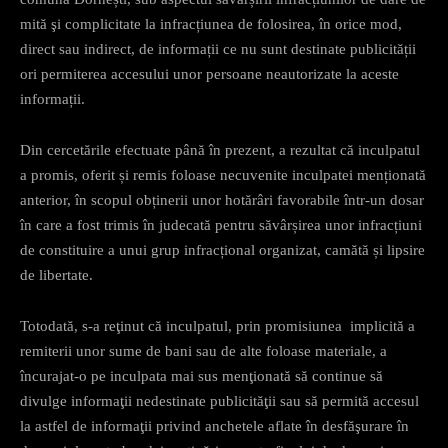
mită şi complicitate la infracțiunea de folosirea, în orice mod,
direct sau indirect, de informații ce nu sunt destinate publicității
ori permiterea accesului unor persoane neautorizate la aceste
informații.
Din cercetările efectuate până în prezent, a rezultat că inculpatul
a promis, oferit și remis foloase necuvenite inculpatei menționată
anterior, în scopul obținerii unor hotărâri favorabile într-un dosar
în care a fost trimis în judecată pentru săvârșirea unor infracțiuni
de constituire a unui grup infracțional organizat, camătă și lipsire
de libertate.
Totodată, s-a reţinut că inculpatul, prin promisiunea implicită a
remiterii unor sume de bani sau de alte foloase materiale, a
încurajat-o pe inculpata mai sus menţionată să continue să
divulge informaţii nedestinate publicităţii sau să permită accesul
la astfel de informaţii privind anchetele aflate în desfăşurare în