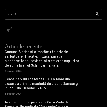
Caută
Articole recente
Comuna Slatina și-a îmbrăcat hainele de
sărbătoare. Tradiție, muzică, parada
ciobăneștilor bucovineni și premierea cuplurilor
de aur la hramul Schimbării la Față
7 august 2026
Țeapă de 5.000 de lei pe OLX. Un tânăr din
Lisaura a primit o machetă de plastic Samsung
în locul unui iPhone 17 Pro...
6 august 2026
Accident mortal pe strada Cuza Vodă din
Suceava. Un tânăr de 23 de ani aflat pe o