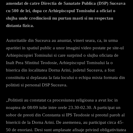
amendat de catre Directia de Sanatate Publica (DSP) Suceava
cu 500 de lei, dupa ce Arhiepiscopul Tomisului a oficiat o
slujba unde credinciosii nu purtau masti si nu respectau
distanta fizica.
Autoritatile din Suceava au anuntat, vineri seara, ca, in urma
aparitiei in spatiul public a unor imagini video postate pe site-ul
Arhiepiscopiei Tomisului si care surprind o slujba oficiata de
Inalt Prea Sfintitul Teodosie, Arhiepiscopul Tomisului la o
biserica din localitatea Dorna Arini, judetul Suceava, a fost
constituita si deplasata la fata locului o echipa mixta formata din
politisti si personal DSP Suceava.
„Politistii au constatat ca procesiunea religioasa a avut loc in
noaptea de 08/09 iulie intre orele 23.30-02.30. A participat un
sobor de preoti din Constanta si IPS Teodosie si preotul paroh al
bisericii de la Dorna Arini. De asemenea, au participat circa 45-
50 de enoriasi. Desi sunt amplasate afisaje privind obligativitatea