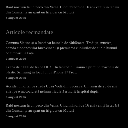
Raid nocturn la un peco din Vama. Cinci minori de 16 ani veniți în tabără
din Constanța au spart un frigider cu băuturi
6 august 2026
Articole recmandate
Comuna Slatina și-a îmbrăcat hainele de sărbătoare. Tradiție, muzică,
parada ciobăneștilor bucovineni și premierea cuplurilor de aur la hramul
Schimbării la Față
7 august 2026
Țeapă de 5.000 de lei pe OLX. Un tânăr din Lisaura a primit o machetă de
plastic Samsung în locul unui iPhone 17 Pro...
6 august 2026
Accident mortal pe strada Cuza Vodă din Suceava. Un tânăr de 23 de ani
aflat pe o motocicletă neînmatriculată a murit la spital după...
6 august 2026
Raid nocturn la un peco din Vama. Cinci minori de 16 ani veniți în tabără
din Constanța au spart un frigider cu băuturi
6 august 2026