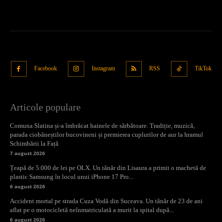
Facebook
Instagram
RSS
TikTok
Articole populare
Comuna Slatina și-a îmbrăcat hainele de sărbătoare. Tradiție, muzică,
parada ciobăneștilor bucovineni și premierea cuplurilor de aur la hramul
Schimbării la Față
7 august 2026
Țeapă de 5.000 de lei pe OLX. Un tânăr din Lisaura a primit o machetă de
plastic Samsung în locul unui iPhone 17 Pro...
6 august 2026
Accident mortal pe strada Cuza Vodă din Suceava. Un tânăr de 23 de ani
aflat pe o motocicletă neînmatriculată a murit la spital după...
6 august 2026