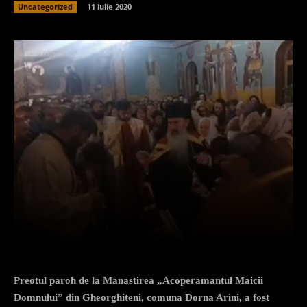
Uncategorized
11 iulie 2020
Facebook
X
Pinterest
What
Preotul paroh de la Manastirea „Acoperamantul Maicii
Domnului” din Gheorghiteni, comuna Dorna Arini, a fost