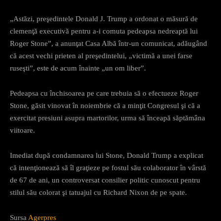
„Astăzi, preşedintele Donald J. Trump a ordonat o măsură de
clemenţă executivă pentru a-i comuta pedeapsa nedreaptă lui
Roger Stone”, a anunţat Casa Albă într-un comunicat, adăugând
că acest vechi prieten al preşedintelui, „victimă a unei farse
ruseşti”, este de acum înainte „un om liber”.
Pedeapsa cu închisoarea pe care trebuia să o efectueze Roger
Stone, găsit vinovat în noiembrie că a minţit Congresul şi că a
exercitat presiuni asupra martorilor, urma să înceapă săptămâna
viitoare.
Imediat după condamnarea lui Stone, Donald Trump a explicat
că intenţionează să îl graţieze pe fostul său colaborator în vârstă
de 67 de ani, un controversat consilier politic cunoscut pentru
stilul său colorat şi tatuajul cu Richard Nixon de pe spate.
Sursa
Agerpres