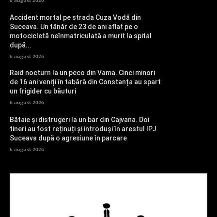
Accident mortal pe strada Cuza Vodă din
Suceava. Un tânăr de 23 de ani aflat pe o
motocicletă neînmatriculată a murit la spital
după...
6 august 2026
Raid nocturn la un peco din Vama. Cinci minori
de 16 ani veniți în tabără din Constanța au spart
un frigider cu băuturi
6 august 2026
Bătaie și distrugeri la un bar din Cajvana. Doi
tineri au fost reținuți și introduși în arestul IPJ
Suceava după o agresiune în parcare
6 august 2026