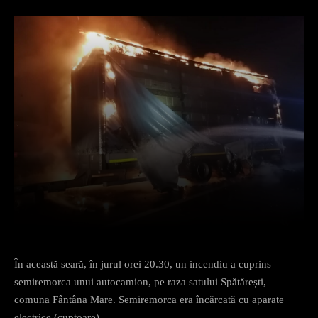
Facebook
X
Pinterest
What
În această seară, în jurul orei 20.30, un incendiu a cuprins
semiremorca unui autocamion, pe raza satului Spătărești,
comuna Fântâna Mare. Semiremorca era încărcată cu aparate
electrice (cuptoare).