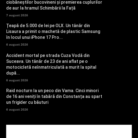
ciobăneștilor bucovineni și premierea cuplurilor
de aur la hramul Schimbării la Față
7 august 2026
Țeapă de 5.000 de lei pe OLX. Un tânăr din
Lisaura a primit o machetă de plastic Samsung
în locul unui iPhone 17 Pro...
6 august 2026
Accident mortal pe strada Cuza Vodă din
Suceava. Un tânăr de 23 de ani aflat pe o
motocicletă neînmatriculată a murit la spital
după...
6 august 2026
Raid nocturn la un peco din Vama. Cinci minori
de 16 ani veniți în tabără din Constanța au spart
un frigider cu băuturi
6 august 2026