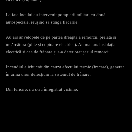
La fața locului au intervenit pompierii militari cu două
autospeciale, reușind să stingă flăcările.
Au ars anvelopele de pe partea dreaptă a remorcii, prelata și
încărcătura (plite și cuptoare electrice). Au mai ars instalația
electrică și cea de frânare și s-a deteriorat șasiul remorcii.
Incendiul a izbucnit din cauza efectului termic (frecare), generat
în urma unor defecțiuni la sistemul de frânare.
Din fericire, nu s-au înregistrat victime.