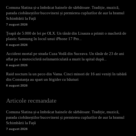
Comuna Slatina și-a îmbrăcat hainele de sărbătoare. Tradiție, muzică,
parada ciobăneștilor bucovineni și premierea cuplurilor de aur la hramul
Schimbării la Față
7 august 2026
Țeapă de 5.000 de lei pe OLX. Un tânăr din Lisaura a primit o machetă de
plastic Samsung în locul unui iPhone 17 Pro...
6 august 2026
Accident mortal pe strada Cuza Vodă din Suceava. Un tânăr de 23 de ani
aflat pe o motocicletă neînmatriculată a murit la spital după...
6 august 2026
Raid nocturn la un peco din Vama. Cinci minori de 16 ani veniți în tabără
din Constanța au spart un frigider cu băuturi
6 august 2026
Articole recmandate
Comuna Slatina și-a îmbrăcat hainele de sărbătoare. Tradiție, muzică,
parada ciobăneștilor bucovineni și premierea cuplurilor de aur la hramul
Schimbării la Față
7 august 2026