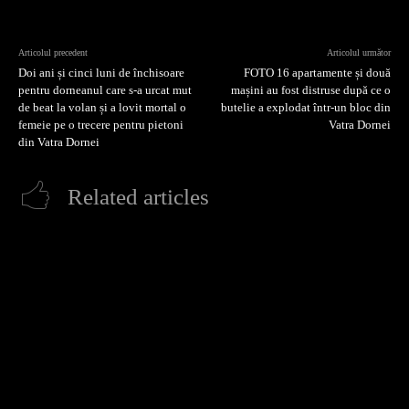
Articolul precedent
Articolul următor
Doi ani și cinci luni de închisoare
FOTO 16 apartamente și două
pentru dorneanul care s-a urcat mut
mașini au fost distruse după ce o
de beat la volan și a lovit mortal o
butelie a explodat într-un bloc din
femeie pe o trecere pentru pietoni
Vatra Dornei
din Vatra Dornei
Related articles