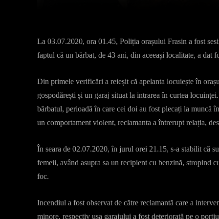
La 03.07.2020, ora 01.45, Poliția orașului Frasin a fost sesiz
faptul că un bărbat, de 43 ani, din aceeași localitate, a dat f
Din primele verificări a reieșit că apelanta locuiește în ora
gospodărești și un garaj situat la intrarea în curtea locuinț
bărbatul, perioadă în care cei doi au fost plecați la muncă î
un comportament violent, reclamanta a întrerupt relația, des
În seara de 02.07.2020, în jurul orei 21.15, s-a stabilit că s
femeii, având asupra sa un recipient cu benzină, stropind c
foc.
Incendiul a fost observat de către reclamantă care a interven
minore, respectiv ușa garajului a fost deteriorată pe o porți