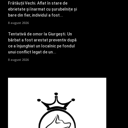
Frătăuții Vechi. Aflat în stare de
ebrietate și înarmat cu șurubelnițe și
bare din fier, individul a fost...
8 august 2026
Tentativă de omor la Giurgești. Un
bărbat a fost arestat preventiv după
ce a înjunghiat un localnic pe fondul
unui conflict legat de un...
8 august 2026