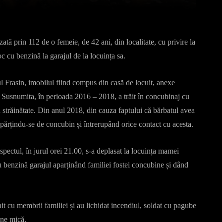
ată prin 112 de o femeie, de 42 ani, din localitate, cu privire la
oc cu benzină la garajul de la locuința sa.
șul Frasin, imobilul fiind compus din casă de locuit, anexe
ei. Susnumita, în perioada 2016 – 2018, a trăit în concubinaj cu
n străinătate. Din anul 2018, din cauza faptului că bărbatul avea
părțindu-se de concubin și întrerupând orice contact cu acesta.
uspectul, în jurul orei 21.00, s-a deplasat la locuința mamei
u benzină garajul aparținând familiei fostei concubine și dând
it cu membrii familiei și au lichidat incendiul, soldat cu pagube
une mică.