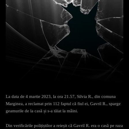
Facebook
X
Pinterest
What
La data de 4 martie 2023, la ora 21.57, Silvia R., din comuna
Marginea, a reclamat prin 112 faptul că fiul ei, Gavril R., sparge
geamurile de la casă și s-a tăiat la mâini.
Din verificările polițiștilor a reieșit că Gavril R. era o casă pe raza