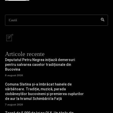
Caută
Articole recente
Deputatul Petru Negrea inițiază demersuri
pentru salvarea caselor tradiționale din
Bucovina
8 august 2026
Comuna Slatina și-a îmbrăcat hainele de
sărbătoare. Tradiție, muzică, parada
ciobăneștilor bucovineni și premierea cuplurilor
de aur la hramul Schimbării la Față
7 august 2026
Țeapă de 5.000 de lei pe OLX. Un tânăr din