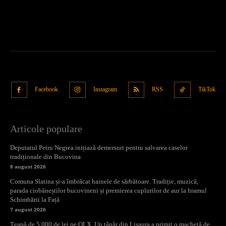
Facebook
Instagram
RSS
TikTok
Articole populare
Deputatul Petru Negrea inițiază demersuri pentru salvarea caselor
tradiționale din Bucovina
8 august 2026
Comuna Slatina și-a îmbrăcat hainele de sărbătoare. Tradiție, muzică,
parada ciobăneștilor bucovineni și premierea cuplurilor de aur la hramul
Schimbării la Față
7 august 2026
Țeapă de 5.000 de lei pe OLX. Un tânăr din Lisaura a primit o machetă de