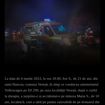
Facebook
X
Pinterest
What
La data de 4 martie 2023, la ora 18.00, Ion S., de 21 de ani, din
satul Hancea, comuna Verești, în timp ce conducea autoturismul
Volkswagen pe DJ 290, pe raza localității Verești, după o curbă
la dreapta, a surprins-o și accidentat-o pe minora Maria S., de 10
ani, localnică, care a sărit pe partea carosabilă de pe trotuarul din