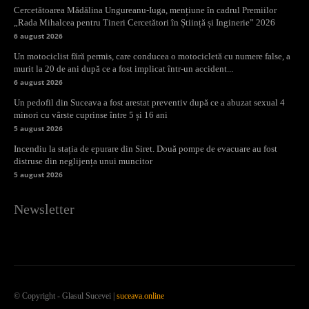
Cercetătoarea Mădălina Ungureanu-Iuga, mențiune în cadrul Premiilor
„Rada Mihalcea pentru Tineri Cercetători în Știință și Inginerie” 2026
6 august 2026
Un motociclist fără permis, care conducea o motocicletă cu numere false, a
murit la 20 de ani după ce a fost implicat într-un accident...
6 august 2026
Un pedofil din Suceava a fost arestat preventiv după ce a abuzat sexual 4
minori cu vârste cuprinse între 5 și 16 ani
5 august 2026
Incendiu la stația de epurare din Siret. Două pompe de evacuare au fost
distruse din neglijența unui muncitor
5 august 2026
Newsletter
© Copyright - Glasul Sucevei |
suceava.online