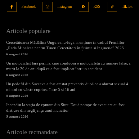
Facebook
Instagram
RSS
TikTok
Articole populare
Cercetătoarea Mădălina Ungureanu-Iuga, mențiune în cadrul Premiilor
„Rada Mihalcea pentru Tineri Cercetători în Știință și Inginerie” 2026
6 august 2026
Un motociclist fără permis, care conducea o motocicletă cu numere false, a
murit la 20 de ani după ce a fost implicat într-un accident...
6 august 2026
Un pedofil din Suceava a fost arestat preventiv după ce a abuzat sexual 4
minori cu vârste cuprinse între 5 și 16 ani
5 august 2026
Incendiu la stația de epurare din Siret. Două pompe de evacuare au fost
distruse din neglijența unui muncitor
5 august 2026
Articole recmandate