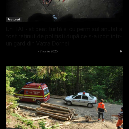
Featured
Un TAF-ist beat turtă și cu permisul anulat a
fost reținut de polițiști după ce s-a izbit într-
un gard din Vatra Dornei
admin_client414162
-
7 iunie 2025
0