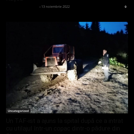
admin_client414162
-
13 noiembrie 2022
0
Uncategorized
Un TAF-ist a ajuns la spital după ce a intrat
cu utilajul într-un copac dintr-o pădure din