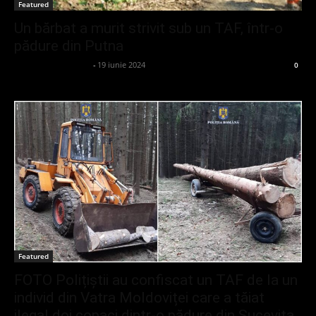
Featured
Un bărbat a murit strivit sub un TAF, într-o
pădure din Putna
admin_client414162
-
19 iunie 2024
0
Featured
FOTO Polițiștii au confiscat un TAF de la un
individ din Vatra Moldoviței care a tăiat
ilegal doi copaci dintr-o pădure din Sucevița