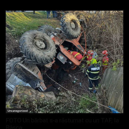
Uncategorized
FOTO Un bărbat s-a răsturnat cu un TAF, la
Râșca