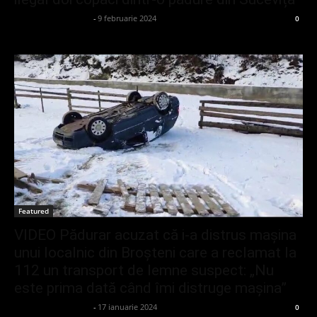
admin_client414162
-
9 februarie 2024
0
Featured
VIDEO Pădurar acuzat că i-a distrus mașina
unui localnic din Broșteni care a reclamat la
112 un transport de lemne suspect: „Nu
este prima dată când îmi distruge mașina”
admin_client414162
-
17 ianuarie 2024
0