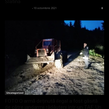
Slatina
admin_client414162
-
10 octombrie 2021
0
Uncategorized
FOTO O armă deținută ilegal a fost găsită
de către jandarmii rădăuțeni într-un TAF. Un