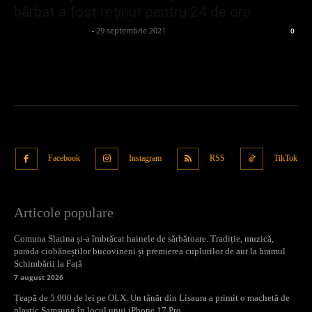
bărbat a fost reținut pentru 24 de ore
admin_client414162
-
29 septembrie 2021
0
Facebook
Instagram
RSS
TikTok
Articole populare
Comuna Slatina și-a îmbrăcat hainele de sărbătoare. Tradiție, muzică,
parada ciobăneștilor bucovineni și premierea cuplurilor de aur la hramul
Schimbării la Față
7 august 2026
Țeapă de 5.000 de lei pe OLX. Un tânăr din Lisaura a primit o machetă de
plastic Samsung în locul unui iPhone 17 Pro...