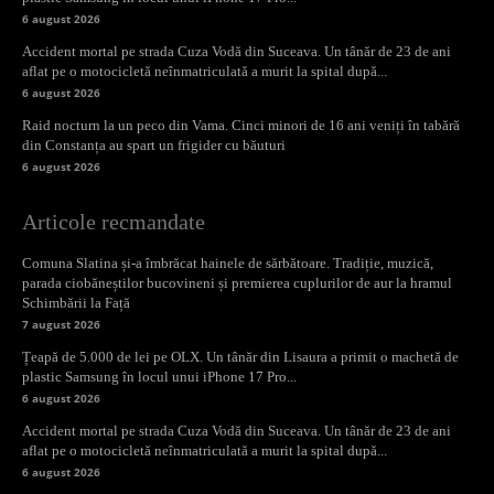
6 august 2026
Accident mortal pe strada Cuza Vodă din Suceava. Un tânăr de 23 de ani
aflat pe o motocicletă neînmatriculată a murit la spital după...
6 august 2026
Raid nocturn la un peco din Vama. Cinci minori de 16 ani veniți în tabără
din Constanța au spart un frigider cu băuturi
6 august 2026
Articole recmandate
Comuna Slatina și-a îmbrăcat hainele de sărbătoare. Tradiție, muzică,
parada ciobăneștilor bucovineni și premierea cuplurilor de aur la hramul
Schimbării la Față
7 august 2026
Țeapă de 5.000 de lei pe OLX. Un tânăr din Lisaura a primit o machetă de
plastic Samsung în locul unui iPhone 17 Pro...
6 august 2026
Accident mortal pe strada Cuza Vodă din Suceava. Un tânăr de 23 de ani
aflat pe o motocicletă neînmatriculată a murit la spital după...
6 august 2026