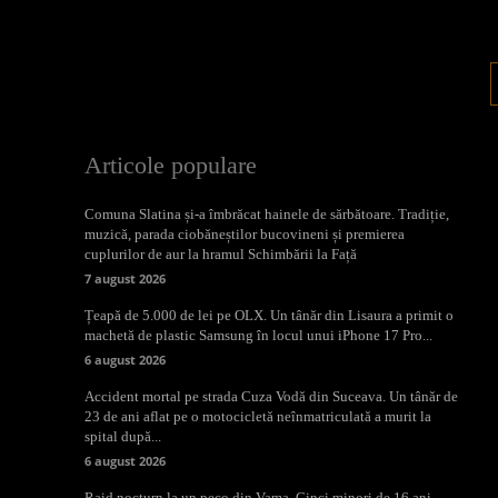
Articole populare
Comuna Slatina și-a îmbrăcat hainele de sărbătoare. Tradiție,
muzică, parada ciobăneștilor bucovineni și premierea
cuplurilor de aur la hramul Schimbării la Față
7 august 2026
Țeapă de 5.000 de lei pe OLX. Un tânăr din Lisaura a primit o
machetă de plastic Samsung în locul unui iPhone 17 Pro...
6 august 2026
Accident mortal pe strada Cuza Vodă din Suceava. Un tânăr de
23 de ani aflat pe o motocicletă neînmatriculată a murit la
spital după...
6 august 2026
Raid nocturn la un peco din Vama. Cinci minori de 16 ani