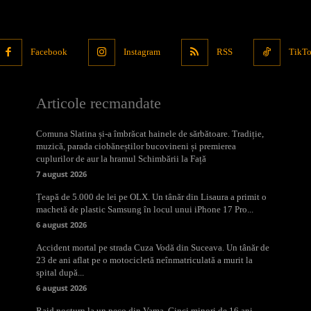
Facebook
Instagram
RSS
TikT
Articole recmandate
Comuna Slatina și-a îmbrăcat hainele de sărbătoare. Tradiție,
muzică, parada ciobăneștilor bucovineni și premierea
cuplurilor de aur la hramul Schimbării la Față
7 august 2026
Țeapă de 5.000 de lei pe OLX. Un tânăr din Lisaura a primit o
machetă de plastic Samsung în locul unui iPhone 17 Pro...
6 august 2026
Accident mortal pe strada Cuza Vodă din Suceava. Un tânăr de
23 de ani aflat pe o motocicletă neînmatriculată a murit la
spital după...
6 august 2026
Raid nocturn la un peco din Vama. Cinci minori de 16 ani