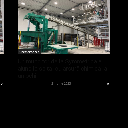
Uncategorized
Un muncitor de la Symmetrica a
n
ajuns la spital cu arsură chimică la
un ochi
admin_client414162
-
21 iunie 2023
0
0