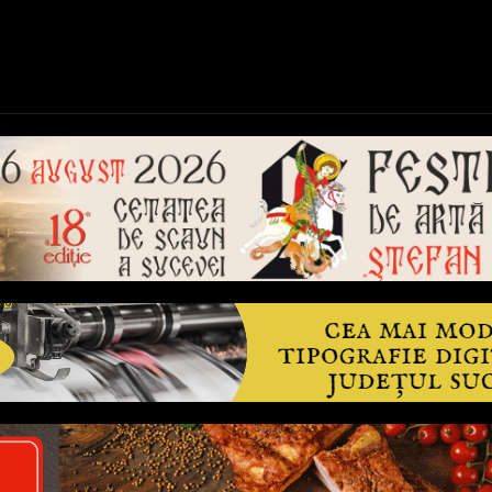
ică
Național
Învățământ
Sport
Reportaje