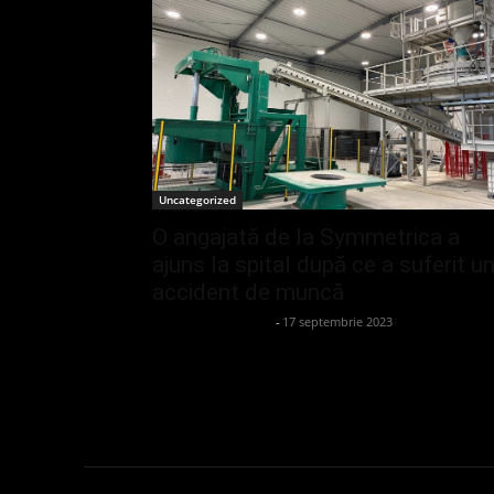
Uncategorized
O angajată de la Symmetrica a
ajuns la spital după ce a suferit u
accident de muncă
admin_client414162
-
17 septembrie 2023