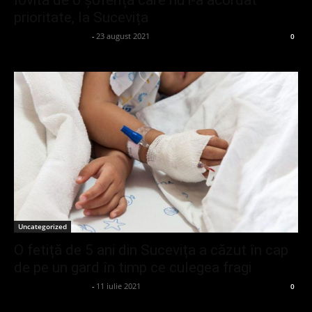
lovită de o șoferiță care nu i-a acordat
prioritate, la Sucevița
admin_client414162
-
23 august 2021
0
Uncategorized
O fetiță de 5 ani din Sucevița a căzut în cap
de pe un gard în timp ce culegea fragi
admin_client414162
-
11 iulie 2021
0