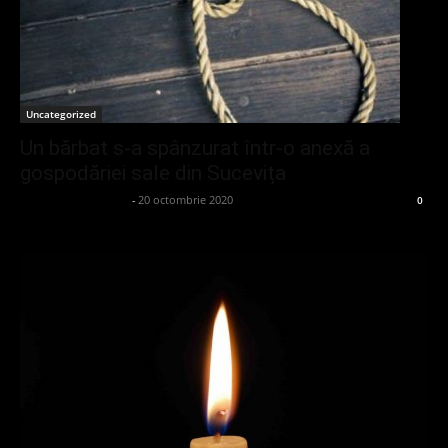
Uncategorized
Un bărbat s-a spânzurat într-o anexă a
gospodăriei sale din Sucevița
admin_client414162
-
20 octombrie 2020
0