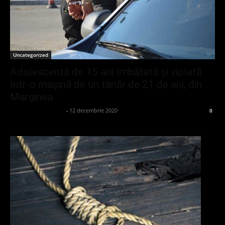
Uncategorized
Adolescentă de 15 ani îmbătată și violată
într-o mașină de un tânăr de 21 de ani, din
Marginea
admin_client414162
-
12 decembrie 2020
0