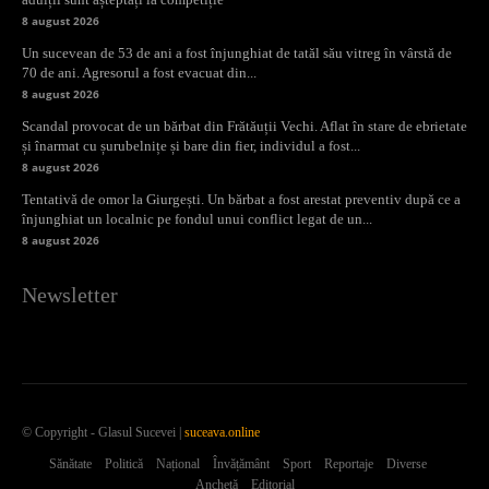
8 august 2026
Un sucevean de 53 de ani a fost înjunghiat de tatăl său vitreg în vârstă de
70 de ani. Agresorul a fost evacuat din...
8 august 2026
Scandal provocat de un bărbat din Frătăuții Vechi. Aflat în stare de ebrietate
și înarmat cu șurubelnițe și bare din fier, individul a fost...
8 august 2026
Tentativă de omor la Giurgești. Un bărbat a fost arestat preventiv după ce a
înjunghiat un localnic pe fondul unui conflict legat de un...
8 august 2026
Newsletter
© Copyright - Glasul Sucevei |
suceava.online
Sănătate
Politică
Național
Învățământ
Sport
Reportaje
Diverse
Anchetă
Editorial