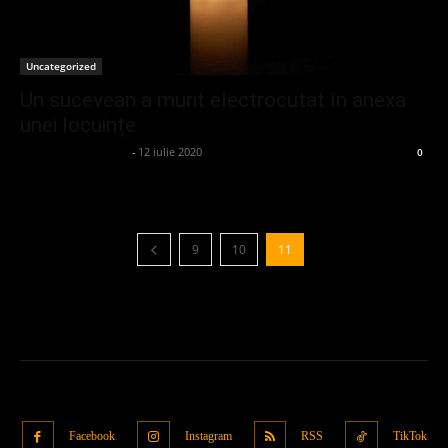
Uncategorized
Un sucevean a murit electrocutat în anexa
unei locuințe
admin_client414162
-
12 iulie 2020
0
9
10
11
Facebook
Instagram
RSS
TikTok