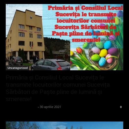
Uncategorized
Primăria și Consiliul Local Sucevița le
transmite locuitorilor comunei Sucevița
Sărbători de Paște pline de lumină și
smerenie!
admin_client414162
-
30 aprilie 2021
0