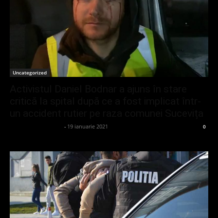
Uncategorized
Activistul Daniel Bodnar a ajuns în stare
critică la spital după ce a fost implicat într-
un accident rutier pe raza comunei Sucevița
admin_client414162
-
19 ianuarie 2021
0