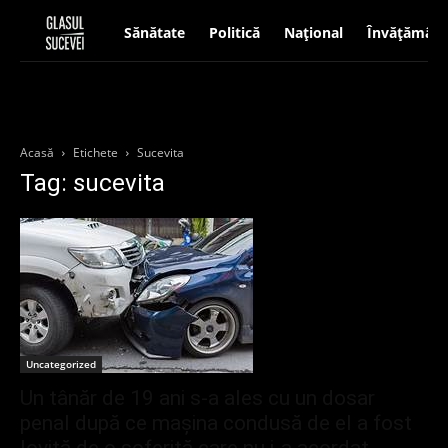
Sănătate
Politică
Național
Învățământ
Acasă
Etichete
Sucevita
Tag: sucevita
Uncategorized
Un tânăr de 19 ani s-a ales cu un dosar
penal după ce mașina condusă de el a fost