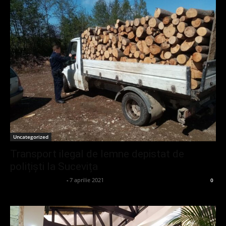
Uncategorized
Transport ilegal de lemne depistat de
polițiști la Sucevița
admin_client414162
-
7 aprilie 2021
0