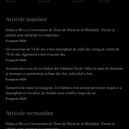
Articole populare
Ediția a III-a a Concursului de Tenis de Masă de la Milișăuți. Tinerii și
adulții sunt așteptați la competiție
8 august 2026
Un sucevean de 53 de ani a fost înjunghiat de tatăl său vitreg în vârstă de
70 de ani. Agresorul a fost evacuat din...
8 august 2026
Scandal provocat de un bărbat din Frătăuții Vechi. Aflat în stare de ebrietate
și înarmat cu șurubelnițe și bare din fier, individul a fost...
8 august 2026
Tentativă de omor la Giurgești. Un bărbat a fost arestat preventiv după ce a
înjunghiat un localnic pe fondul unui conflict legat de un...
8 august 2026
Articole recmandate
Ediția a III-a a Concursului de Tenis de Masă de la Milișăuți. Tinerii și
adulții sunt așteptați la competiție