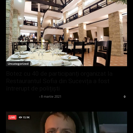
Uncategorized
Botez cu 40 de participanți organizat la
Restaurantul Sofia din Sucevița a fost
întrerupt de polițiști
admin_client414162
-
8 martie 2021
0