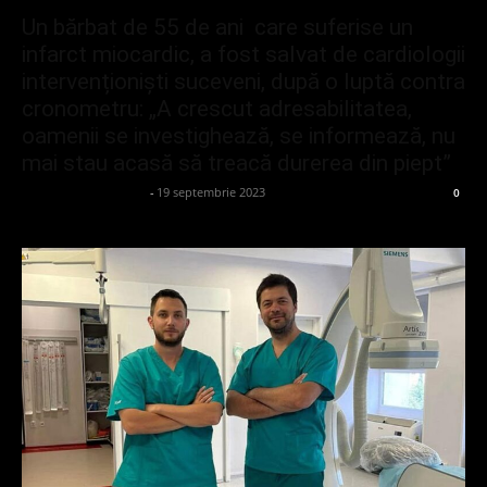
Un bărbat de 55 de ani care suferise un
infarct miocardic, a fost salvat de cardiologii
intervenționiști suceveni, după o luptă contra
cronometru: „A crescut adresabilitatea,
oamenii se investighează, se informează, nu
mai stau acasă să treacă durerea din piept”
Cristina Zuzeac Rusti
-
19 septembrie 2023
0