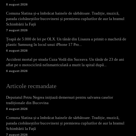
8 august 2026
Comuna Slatina și-a îmbrăcat hainele de sărbătoare. Tradiție, muzică,
parada ciobăneștilor bucovineni și premierea cuplurilor de aur la hramul
Schimbării la Față
7 august 2026
Țeapă de 5.000 de lei pe OLX. Un tânăr din Lisaura a primit o machetă de
plastic Samsung în locul unui iPhone 17 Pro...
6 august 2026
Accident mortal pe strada Cuza Vodă din Suceava. Un tânăr de 23 de ani
aflat pe o motocicletă neînmatriculată a murit la spital după...
6 august 2026
Articole recmandate
Deputatul Petru Negrea inițiază demersuri pentru salvarea caselor
tradiționale din Bucovina
8 august 2026
Comuna Slatina și-a îmbrăcat hainele de sărbătoare. Tradiție, muzică,
parada ciobăneștilor bucovineni și premierea cuplurilor de aur la hramul
Schimbării la Față
7 august 2026