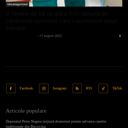
Uncategorized
O femeie de 68 de ani a fost salvată de
cardiologii suceveni, care i-au montat două
stenturi
admin_client414162
-
17 august 2023
0
Facebook
Instagram
RSS
TikTok
Articole populare
Deputatul Petru Negrea inițiază demersuri pentru salvarea caselor
tradiționale din Bucovina