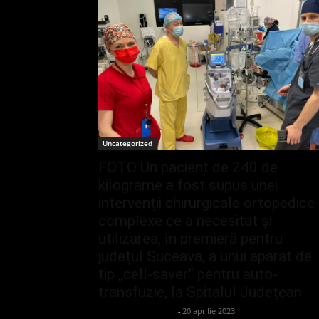
Uncategorized
FOTO Un pacient de 240 de
kilograme a fost supus unei
intervenții chirurgicale ortopedice
complexe ce a necesitat și
utilizarea, în premieră pentru
județul Suceava, a unui aparat de
tip „cell-saver” pentru auto-
transfuzie, la Spitalul Județean
admin_client414162
-
20 aprilie 2023