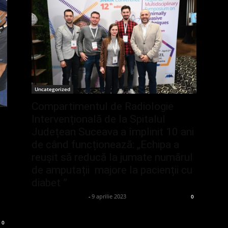
Uncategorized
Compartimentul de Radiologie
Intervențională de la Spitalul
Județean Suceava a împlinit 10 ani
de când funcționează: „Echipa a
reușit să reducă la jumate numărul
de amputații majore la pacienții cu
diabet ”
admin_client414162
-
9 aprilie 2023
0
0