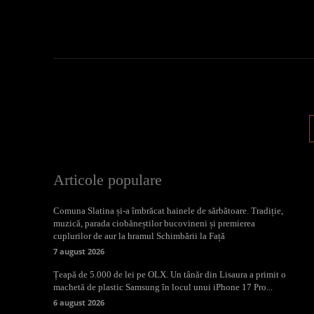
Articole populare
Comuna Slatina și-a îmbrăcat hainele de sărbătoare. Tradiție,
muzică, parada ciobăneștilor bucovineni și premierea
cuplurilor de aur la hramul Schimbării la Față
7 august 2026
Țeapă de 5.000 de lei pe OLX. Un tânăr din Lisaura a primit o
machetă de plastic Samsung în locul unui iPhone 17 Pro...
6 august 2026