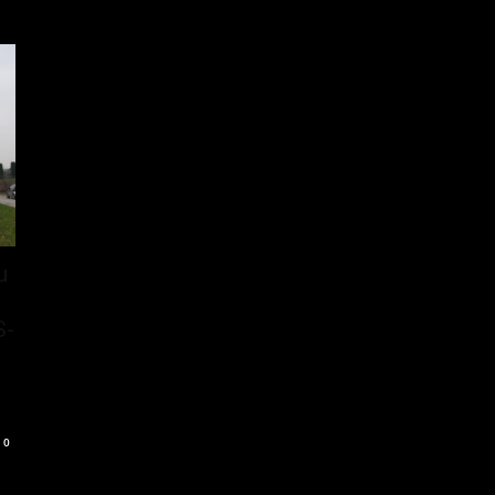
u
S-
0