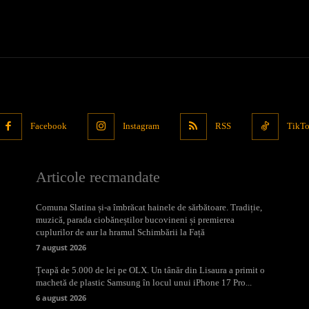
Facebook
Instagram
RSS
TikT
Articole recmandate
Comuna Slatina și-a îmbrăcat hainele de sărbătoare. Tradiție,
muzică, parada ciobăneștilor bucovineni și premierea
cuplurilor de aur la hramul Schimbării la Față
7 august 2026
Țeapă de 5.000 de lei pe OLX. Un tânăr din Lisaura a primit o
machetă de plastic Samsung în locul unui iPhone 17 Pro...
6 august 2026