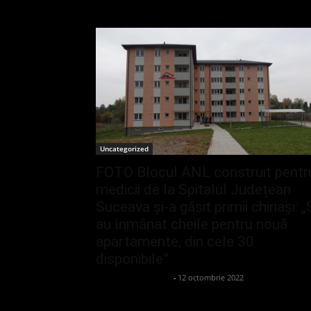
Uncategorized
FOTO Blocul ANL construit pentr
medicii de la Spitalul Județean
Suceava și-a găsit primii chiriași: „
au înmânat cheile pentru nouă
apartamente, din cele 30
disponibile”
admin_client414162
-
12 octombrie 2022