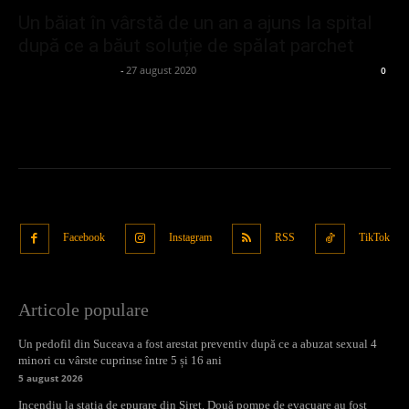
Un băiat în vârstă de un an a ajuns la spital
după ce a băut soluție de spălat parchet
admin_client414162
-
27 august 2020
0
Facebook
Instagram
RSS
TikTok
Articole populare
Un pedofil din Suceava a fost arestat preventiv după ce a abuzat sexual 4
minori cu vârste cuprinse între 5 și 16 ani
5 august 2026
Incendiu la stația de epurare din Siret. Două pompe de evacuare au fost