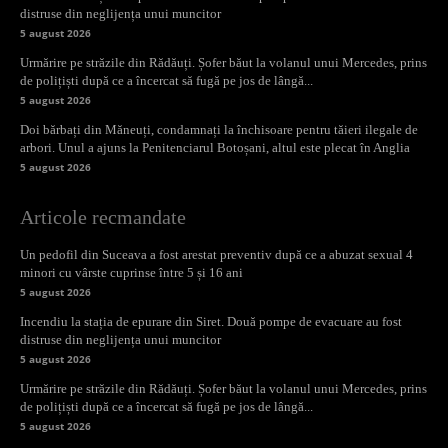
distruse din neglijența unui muncitor
5 august 2026
Urmărire pe străzile din Rădăuți. Șofer băut la volanul unui Mercedes, prins
de polițiști după ce a încercat să fugă pe jos de lângă...
5 august 2026
Doi bărbați din Măneuți, condamnați la închisoare pentru tăieri ilegale de
arbori. Unul a ajuns la Penitenciarul Botoșani, altul este plecat în Anglia
5 august 2026
Articole recmandate
Un pedofil din Suceava a fost arestat preventiv după ce a abuzat sexual 4
minori cu vârste cuprinse între 5 și 16 ani
5 august 2026
Incendiu la stația de epurare din Siret. Două pompe de evacuare au fost
distruse din neglijența unui muncitor
5 august 2026
Urmărire pe străzile din Rădăuți. Șofer băut la volanul unui Mercedes, prins
de polițiști după ce a încercat să fugă pe jos de lângă...
5 august 2026