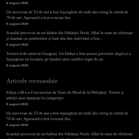
8 august 2026
Un sucevean de 53 de ani a fost înjunghiat de tatăl său vitreg în vârstă de
70 de ani. Agresorul a fost evacuat din...
8 august 2026
Scandal provocat de un bărbat din Frătăuții Vechi. Aflat în stare de ebrietate
și înarmat cu șurubelnițe și bare din fier, individul a fost...
8 august 2026
Tentativă de omor la Giurgești. Un bărbat a fost arestat preventiv după ce a
înjunghiat un localnic pe fondul unui conflict legat de un...
8 august 2026
Articole recmandate
Ediția a III-a a Concursului de Tenis de Masă de la Milișăuți. Tinerii și
adulții sunt așteptați la competiție
8 august 2026
Un sucevean de 53 de ani a fost înjunghiat de tatăl său vitreg în vârstă de
70 de ani. Agresorul a fost evacuat din...
8 august 2026
Scandal provocat de un bărbat din Frătăuții Vechi. Aflat în stare de ebrietate