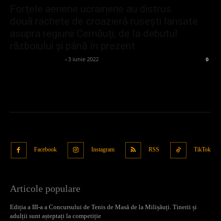
Forțele aeriene ucrainene au distrus
două rachete de croazieră rusești lansate
asupra regiunii Cernăuți, de la debutul
războiului și până în prezent
admin_client414162
-
3 iunie 2022
0
Facebook
Instagram
RSS
TikTok
Articole populare
Ediția a III-a a Concursului de Tenis de Masă de la Milișăuți. Tinerii și
adulții sunt așteptați la competiție