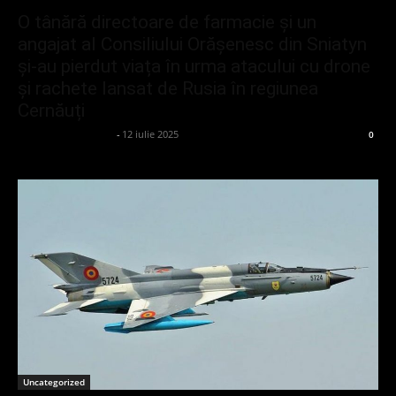
O tânără directoare de farmacie și un
angajat al Consiliului Orășenesc din Sniatyn
și-au pierdut viața în urma atacului cu drone
și rachete lansat de Rusia în regiunea
Cernăuți
admin_client414162
-
12 iulie 2025
0
Uncategorized