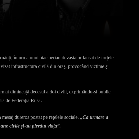
Pinterest
WhatsApp
năuți, în urma unui atac aerian devastator lansat de forțele
vizat infrastructura civilă din oraș, provocând victime și
rmat dimineață decesul a doi civili, exprimându-și public
mis de Federația Rusă.
n mesaj dureros postat pe rețelele sociale.
„Ca urmare a
ne civile și-au pierdut viața”.