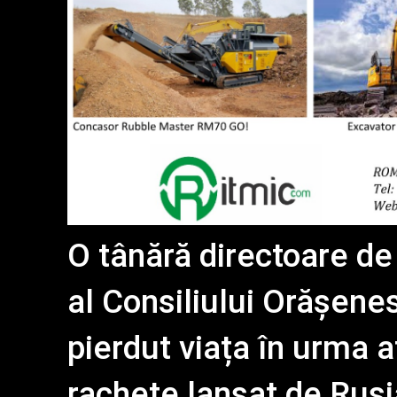
O tânără directoare de
al Consiliului Orășenes
pierdut viața în urma a
rachete lansat de Rusi