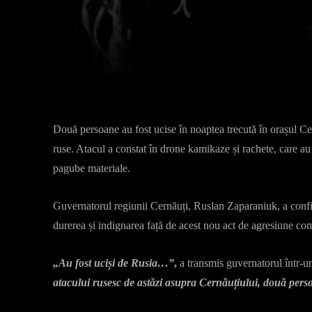
Facebook
X
Acțiune
Două persoane au fost ucise în noaptea trecută în orașul Cer
ruse. Atacul a constat în drone kamikaze și rachete, care au 
pagube materiale.
Guvernatorul regiunii Cernăuți, Ruslan Zaparaniuk, a confi
durerea și indignarea față de acest nou act de agresiune co
„Au fost uciși de Rusia…”
,
a transmis guvernatorul într-u
atacului rusesc de astăzi asupra Cernăuțiului, două persoa