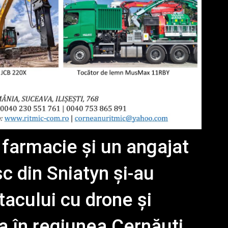
 farmacie și un angajat
c din Sniatyn și-au
tacului cu drone și
a în regiunea Cernăuți