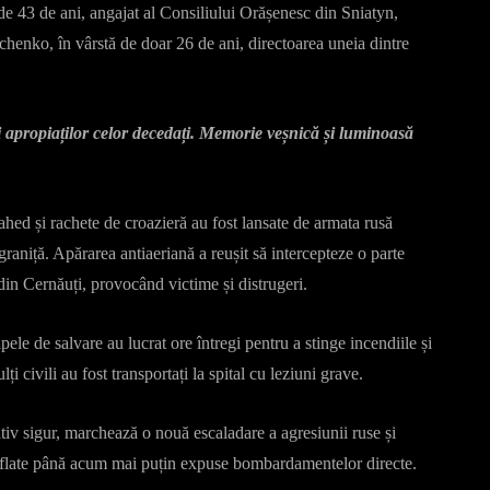
e 43 de ani, angajat al Consiliului Orășenesc din Sniatyn,
enko, în vârstă de doar 26 de ani, directoarea uneia dintre
 apropiaților celor decedați. Memorie veșnică și luminoasă
hed și rachete de croazieră au fost lansate de armata rusă
graniță. Apărarea antiaeriană a reușit să intercepteze o parte
 din Cernăuți, provocând victime și distrugeri.
ipele de salvare au lucrat ore întregi pentru a stinge incendiile și
 civili au fost transportați la spital cu leziuni grave.
tiv sigur, marchează o nouă escaladare a agresiunii ruse și
, aflate până acum mai puțin expuse bombardamentelor directe.