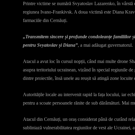
Printre victime se numără Svyatoslav Lazarenko, în vârstă d
regiunea Ivano-Frankivsk. A doua victimă este Diana Kravch
farmaciile din Cernăuți.
„Transmitem sincere și profunde condoleanțe familiilor și
pentru Svyatoslav și Diana”
, a mai adăugat guvernatorul.
Atacul a avut loc în cursul nopții, când mai multe drone Sha
asupra teritoriului ucrainean, vizând în special regiunile de 
dintre proiectile, însă unele au reușit să atingă zone locuite
Autoritățile locale au intervenit rapid la fața locului, iar ech
pentru a scoate persoanele rănite de sub dărâmături. Mai mulți
Atacul din Cernăuți, un oraș considerat până de curând rela
subliniază vulnerabilitatea regiunilor de vest ale Ucrainei