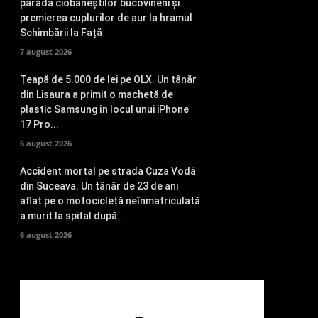
parada ciobăneștilor bucovineni și
premierea cuplurilor de aur la hramul
Schimbării la Față
7 august 2026
Țeapă de 5.000 de lei pe OLX. Un tânăr
din Lisaura a primit o machetă de
plastic Samsung în locul unui iPhone
17 Pro...
6 august 2026
Accident mortal pe strada Cuza Vodă
din Suceava. Un tânăr de 23 de ani
aflat pe o motocicletă neînmatriculată
a murit la spital după...
6 august 2026