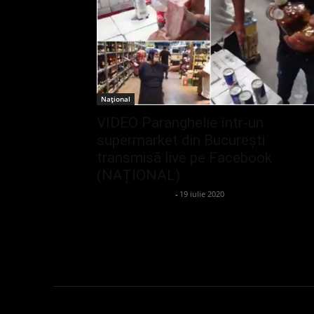
Național
VIDEO Paranghelie într-un
supermarket din București
transmisă live pe Facebook
(NAȚIONAL)
admin_client414162
-
19 iulie 2020