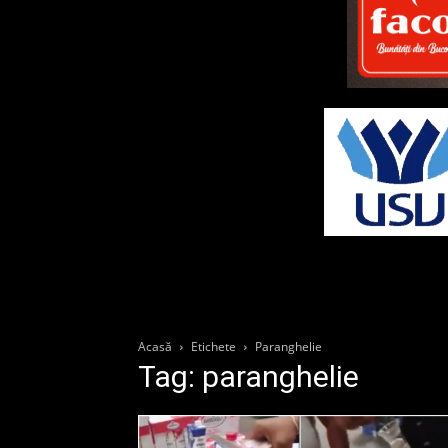
Acasă
Etichete
Paranghelie
Tag: paranghelie