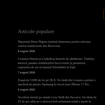
Articole populare
Deputatul Petru Negrea inițiază demersuri pentru salvarea
caselor tradiționale din Bucovina
8 august 2026
Comuna Slatina și-a îmbrăcat hainele de sărbătoare. Tradiție,
muzică, parada ciobăneștilor bucovineni și premierea
cuplurilor de aur la hramul Schimbării la Față
7 august 2026
Țeapă de 5.000 de lei pe OLX. Un tânăr din Lisaura a primit o
machetă de plastic Samsung în locul unui iPhone 17 Pro...
6 august 2026
Accident mortal pe strada Cuza Vodă din Suceava. Un tânăr de
23 de ani aflat pe o motocicletă neînmatriculată a murit la