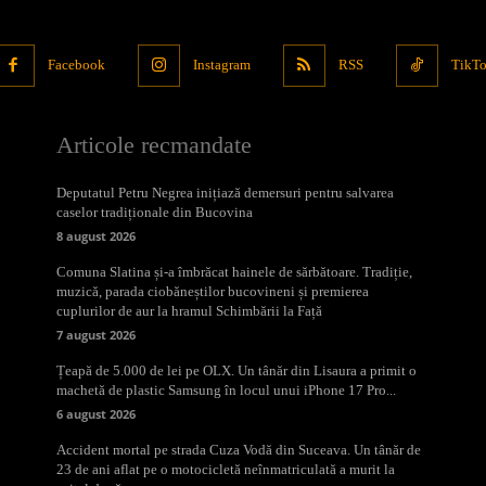
Facebook
Instagram
RSS
TikT
Articole recmandate
Deputatul Petru Negrea inițiază demersuri pentru salvarea
caselor tradiționale din Bucovina
8 august 2026
Comuna Slatina și-a îmbrăcat hainele de sărbătoare. Tradiție,
muzică, parada ciobăneștilor bucovineni și premierea
cuplurilor de aur la hramul Schimbării la Față
7 august 2026
Țeapă de 5.000 de lei pe OLX. Un tânăr din Lisaura a primit o
machetă de plastic Samsung în locul unui iPhone 17 Pro...
6 august 2026
Accident mortal pe strada Cuza Vodă din Suceava. Un tânăr de
23 de ani aflat pe o motocicletă neînmatriculată a murit la