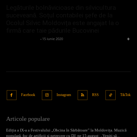
Legăturile bolnăvicioase din silvicultura
suceveană. Soțul contabilei șefe de la
Ocolul Silvic Moldovița este angajat la o
firmă care taie pădurile Bucovinei
admin_client414162
-
15 iunie 2020
0
Facebook
Instagram
RSS
TikTok
Articole populare
Ediția a IX-a a Festivalului „Obcina în Sărbătoare” la Moldovița. Muzică
populară, foc de artificii și petrecere cu DJ, pe 15 august: „Veniți să...