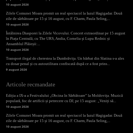
10 august 2026
Zilele Comunei Moara promit un real spectacol la Iazul Hagigadar. Două
zile de sărbătoare pe 15 și 16 august, cu F. Charm, Paula Seling,...
10 august 2026
Întâlnirea Diasporei la Zilele Vicovului. Concert extraordinar pe 15 august
în Piața Centrală, cu The URS, Andia, Cornelia și Lupu Rednic și
Ansamblul Plăieșii:...
10 august 2026
Transport ilegal de cherestea la Dumbrăvița. Un bărbat din Slatina s-a ales
cu dosar penal și cu autoutilitara confiscată după ce a fost prins...
9 august 2026
Articole recmandate
Ediția a IX-a a Festivalului „Obcina în Sărbătoare” la Moldovița. Muzică
populară, foc de artificii și petrecere cu DJ, pe 15 august: „Veniți să...
10 august 2026
Zilele Comunei Moara promit un real spectacol la Iazul Hagigadar. Două
zile de sărbătoare pe 15 și 16 august, cu F. Charm, Paula Seling,...
10 august 2026