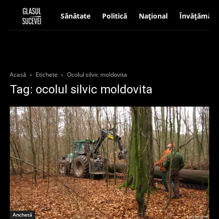
Sănătate
Politică
Național
Învățământ
Acasă
Etichete
Ocolul silvic moldovita
Tag: ocolul silvic moldovita
Anchetă