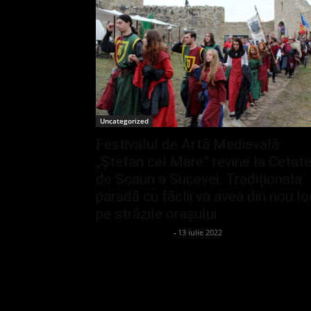
Uncategorized
Festivalul de Artă Medievală
„Ştefan cel Mare” revine la Cetat
de Scaun a Sucevei. Tradiționala
paradă cu făclii va avea din nou lo
pe străzile orașului
admin_client414162
-
13 iulie 2022