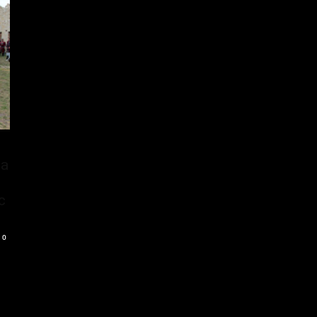
ea
c
0