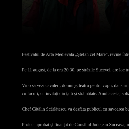
Facebook
X
Acțiune
Festivalul de Artă Medievală „Ştefan cel Mare”, revine într
Pe 11 august, de la ora 20.30, pe străzile Sucevei, are loc tr
Vino să vezi cavaleri, domniţe, teatru pentru copii, dansuri 
cu focuri, cu invitaţi din ţară şi străinătate. Anul acesta, so
Chef Cătălin Scărlătescu va desfăta publicul cu savoarea b
Proiect aprobat și finanțat de Consiliul Județean Suceava, r