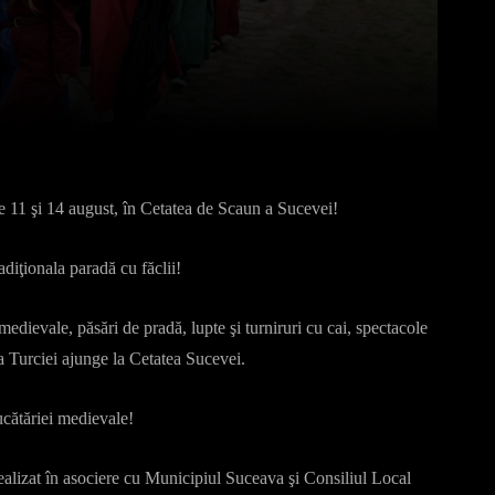
Pinterest
WhatsApp
e 11 şi 14 august, în Cetatea de Scaun a Sucevei!
adiţionala paradă cu făclii!
medievale, păsări de pradă, lupte şi turniruri cu cai, spectacole
lia Turciei ajunge la Cetatea Sucevei.
ucătăriei medievale!
ealizat în asociere cu Municipiul Suceava şi Consiliul Local