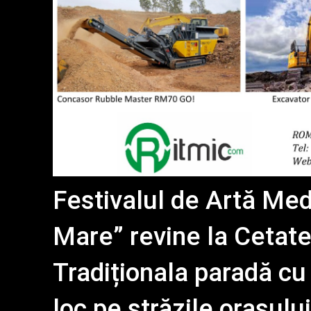
Festivalul de Artă Med
Mare” revine la Cetat
Tradiționala paradă cu 
loc pe străzile orașului