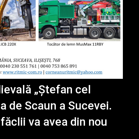
ievală „Ştefan cel
ea de Scaun a Sucevei.
făclii va avea din nou