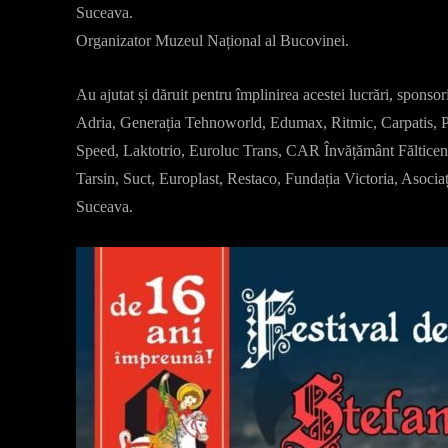
Suceava.
Organizator Muzeul Național al Bucovinei.
Au ajutat și dăruit pentru împlinirea acestei lucrări, spons
Adria, Generația Tehnoworld, Edumax, Ritmic, Carpatis, P
Speed, Laktotrio, Euroluc Trans, CAR Învățământ Fălticeni,
Tarsin, Suct, Europlast, Restaco, Fundația Victoria, Asocia
Suceava.