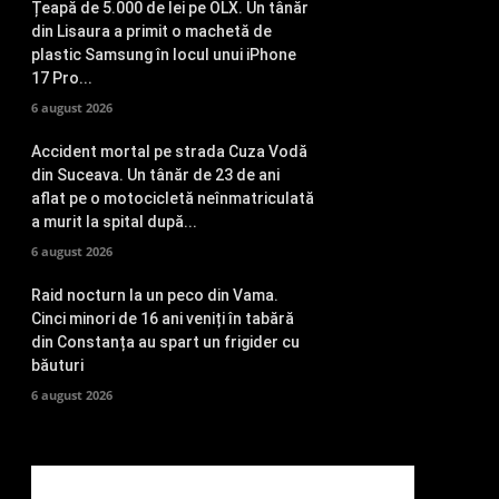
Țeapă de 5.000 de lei pe OLX. Un tânăr
din Lisaura a primit o machetă de
plastic Samsung în locul unui iPhone
17 Pro...
6 august 2026
Accident mortal pe strada Cuza Vodă
din Suceava. Un tânăr de 23 de ani
aflat pe o motocicletă neînmatriculată
a murit la spital după...
6 august 2026
Raid nocturn la un peco din Vama.
Cinci minori de 16 ani veniți în tabără
din Constanța au spart un frigider cu
băuturi
6 august 2026