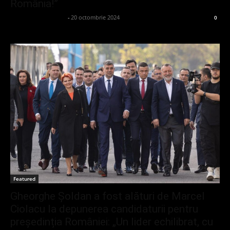
România!”
admin_client414162
-
20 octombrie 2024
0
Featured
Gheorghe Șoldan a fost alături de Marcel
Ciolacu la depunerea candidaturii pentru
președinția României: „Un lider echilibrat, cu