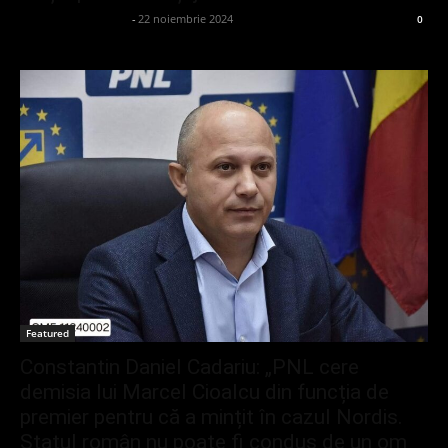
admin_client414162
-
22 noiembrie 2024
0
Featured
Constantin Daniel Cadariu: „PNL cere
demisia lui Marcel Cioalcu din funcția de
premier pentru că a mințit în cazul Nordis.
Statul român nu poate fi condus de un om