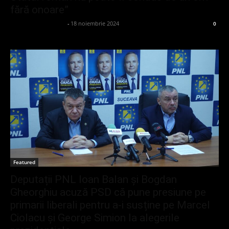
fără onoare”
admin_client414162
-
18 noiembrie 2024
0
Featured
Deputații PNL Ioan Balan și Bogdan
Gheorghiu acuză PSD că pune presiune pe
primarii liberali pentru a-i susține pe Marcel
Ciolacu și George Simion la alegerile