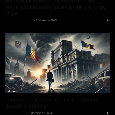
premierului Marcel Ciolacu să găsească
soluții pentru scăderea prețurilor la energie
și gaz
admin_client414162
-
3 februarie 2025
0
Editorial
Lașitatea politică, rețeta perfectă pentru
dezastrul național
Dănuț Zuzeac
-
19 decembrie 2024
0