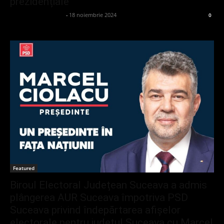
prezidențiale
admin_client414162
-
18 noiembrie 2024
0
Featured
Biroul Electoral Județean Suceava a admis
plângerea AUR Suceava împotriva PSD
Suceava privind îndepărtarea afișelor
electorale pentru județul Suceava cu Marcel