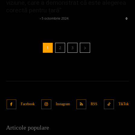
viziune, care a demonstrat că este alegerea
corectă pentru țară”
admin_client414162
-
5 octombrie 2024
0
1
2
3
Facebook
Instagram
RSS
TikTok
Articole populare