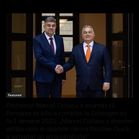
Featured
Premierul Marcel Ciolacu a anunțat că
România va adera complet la Schengen de
la 1 ianuarie 2025: „Marcel Ciolacu a deschis
astăzi ușile în spatele cărora Nicolae Ciucă
a așteptat un an și jumătate!”