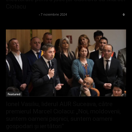
Ciolacu
admin_client414162
-
7 noiembrie 2024
0
Featured
Ionel Vasiliu, liderul AUR Suceava, către
premierul Marcel Ciolacu: „Noi, moldovenii,
suntem oameni pașnici, suntem oameni
gospodari și iertători”