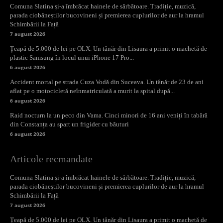
Comuna Slatina și-a îmbrăcat hainele de sărbătoare. Tradiție, muzică,
parada ciobăneștilor bucovineni și premierea cuplurilor de aur la hramul
Schimbării la Față
7 august 2026
Țeapă de 5.000 de lei pe OLX. Un tânăr din Lisaura a primit o machetă de
plastic Samsung în locul unui iPhone 17 Pro...
6 august 2026
Accident mortal pe strada Cuza Vodă din Suceava. Un tânăr de 23 de ani
aflat pe o motocicletă neînmatriculată a murit la spital după...
6 august 2026
Raid nocturn la un peco din Vama. Cinci minori de 16 ani veniți în tabără
din Constanța au spart un frigider cu băuturi
6 august 2026
Articole recmandate
Comuna Slatina și-a îmbrăcat hainele de sărbătoare. Tradiție, muzică,
parada ciobăneștilor bucovineni și premierea cuplurilor de aur la hramul
Schimbării la Față
7 august 2026
Țeapă de 5.000 de lei pe OLX. Un tânăr din Lisaura a primit o machetă de