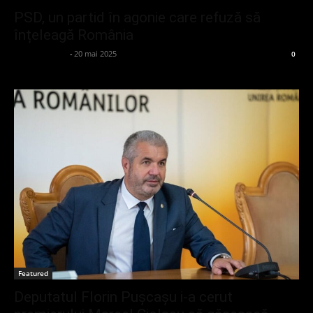
PSD, un partid în agonie care refuză să
înțeleagă România
Dănuț Zuzeac
-
20 mai 2025
0
Featured
Deputatul Florin Pușcașu i-a cerut