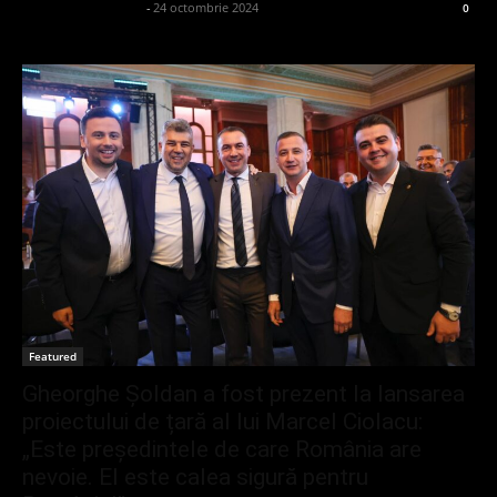
admin_client414162
-
24 octombrie 2024
0
Featured
Gheorghe Șoldan a fost prezent la lansarea
proiectului de țară al lui Marcel Ciolacu:
„Este președintele de care România are
nevoie. El este calea sigură pentru