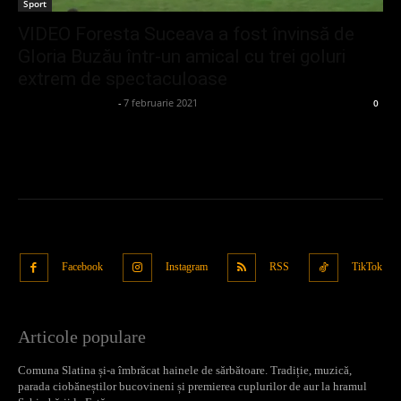
Sport
VIDEO Foresta Suceava a fost învinsă de
Gloria Buzău într-un amical cu trei goluri
extrem de spectaculoase
admin_client414162
-
7 februarie 2021
0
Facebook
Instagram
RSS
TikTok
Articole populare
Comuna Slatina și-a îmbrăcat hainele de sărbătoare. Tradiție, muzică,
parada ciobăneștilor bucovineni și premierea cuplurilor de aur la hramul