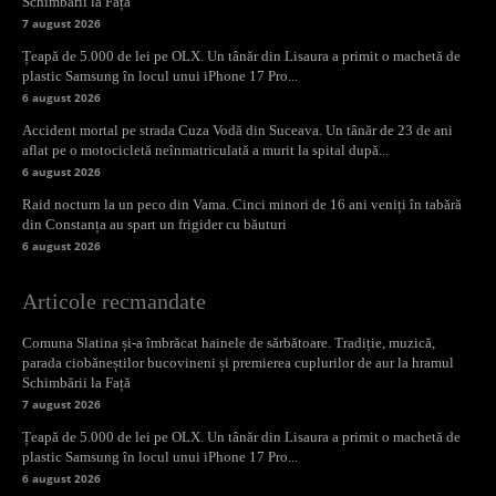
Schimbării la Față
7 august 2026
Țeapă de 5.000 de lei pe OLX. Un tânăr din Lisaura a primit o machetă de
plastic Samsung în locul unui iPhone 17 Pro...
6 august 2026
Accident mortal pe strada Cuza Vodă din Suceava. Un tânăr de 23 de ani
aflat pe o motocicletă neînmatriculată a murit la spital după...
6 august 2026
Raid nocturn la un peco din Vama. Cinci minori de 16 ani veniți în tabără
din Constanța au spart un frigider cu băuturi
6 august 2026
Articole recmandate
Comuna Slatina și-a îmbrăcat hainele de sărbătoare. Tradiție, muzică,
parada ciobăneștilor bucovineni și premierea cuplurilor de aur la hramul
Schimbării la Față
7 august 2026
Țeapă de 5.000 de lei pe OLX. Un tânăr din Lisaura a primit o machetă de
plastic Samsung în locul unui iPhone 17 Pro...
6 august 2026