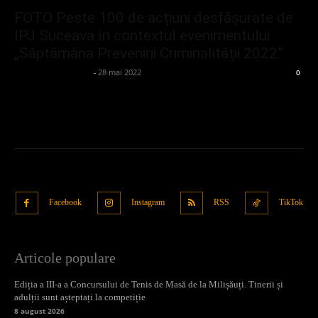
FOTO Peste 100 de acțiuni desfășurate de
IPJ Suceava în contextul evenimentului
„Săptămâna Prevenirii Criminalității 2022”
admin_client414162
-
28 mai 2022
0
Facebook
Instagram
RSS
TikTok
Articole populare
Ediția a III-a a Concursului de Tenis de Masă de la Milișăuți. Tinerii și
adulții sunt așteptați la competiție
8 august 2026