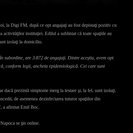
i, la Digi FM, după ce opt angajaţi au fost depistaţi pozitiv cu
ctivităţilor instituţiei. Edilul a subliniat că toate spaţiile au
sunt izolaţi la domiciliu.
în subordine, are 3.872 de angajaţi. Dintre aceştia, avem opt
că, conform legii, ancheta epidemiologică. Cei care sunt
 iar dacă prezintă simptome merg la testare şi, la fel, sunt izolaţi.
 concedii, de asemenea dezinfectarea tuturor spaţiilor din
i”, a afirmat Emil Boc.
j Napoca se ţin online.