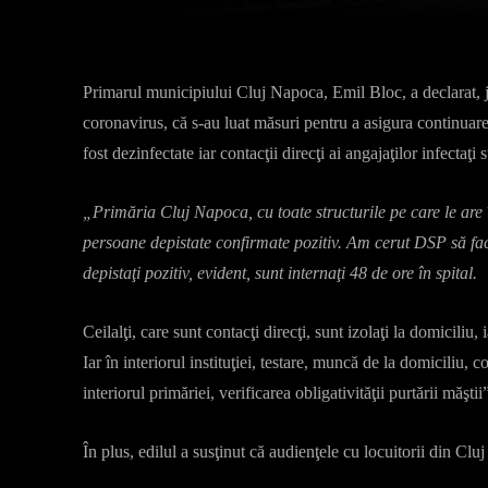
Primarul municipiului Cluj Napoca, Emil Bloc, a declarat, jo
coronavirus, că s-au luat măsuri pentru a asigura continuarea a
fost dezinfectate iar contacţii direcţi ai angajaţilor infectaţi 
„Primăria Cluj Napoca, cu toate structurile pe care le are 
persoane depistate confirmate pozitiv. Am cerut DSP să fa
depistaţi pozitiv, evident, sunt internaţi 48 de ore în spital.
Ceilalţi, care sunt contacţi direcţi, sunt izolaţi la domiciliu,
Iar în interiorul instituţiei, testare, muncă de la domiciliu,
interiorul primăriei, verificarea obligativităţii purtării măşti
În plus, edilul a susţinut că audienţele cu locuitorii din Clu