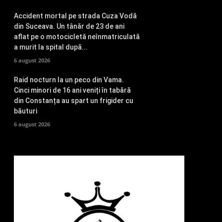
Accident mortal pe strada Cuza Vodă
din Suceava. Un tânăr de 23 de ani
aflat pe o motocicletă neînmatriculată
a murit la spital după...
6 august 2026
Raid nocturn la un peco din Vama.
Cinci minori de 16 ani veniți în tabără
din Constanța au spart un frigider cu
băuturi
6 august 2026