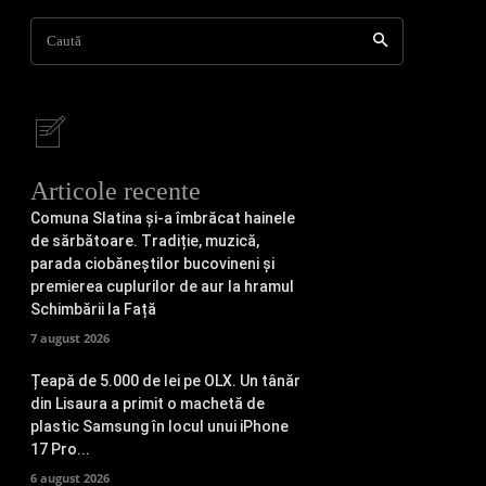
Caută
Articole recente
Comuna Slatina și-a îmbrăcat hainele
de sărbătoare. Tradiție, muzică,
parada ciobăneștilor bucovineni și
premierea cuplurilor de aur la hramul
Schimbării la Față
7 august 2026
Țeapă de 5.000 de lei pe OLX. Un tânăr
din Lisaura a primit o machetă de
plastic Samsung în locul unui iPhone
17 Pro...
6 august 2026