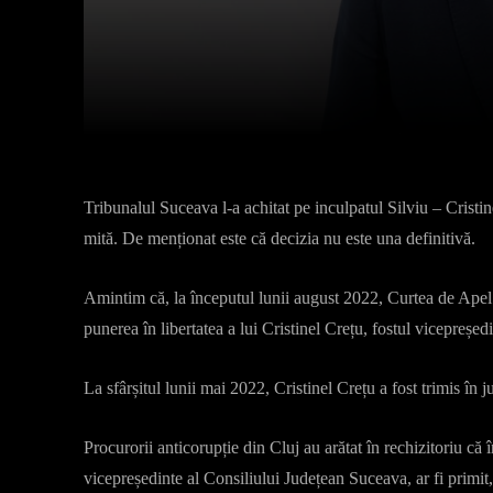
Facebook
X
Acțiune
Tribunalul Suceava l-a achitat pe inculpatul Silviu – Cristine
mită. De menționat este că decizia nu este una definitivă.
Amintim că, la începutul lunii august 2022, Curtea de Apel
punerea în libertatea a lui Cristinel Crețu, fostul vicepreșe
La sfârșitul lunii mai 2022, Cristinel Crețu a fost trimis în
Procurorii anticorupție din Cluj au arătat în rechizitoriu că 
vicepreședinte al Consiliului Județean Suceava, ar fi primi