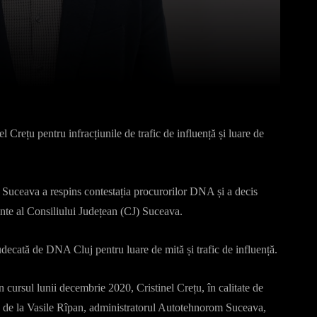
Pinterest
WhatsApp
l Crețu pentru infracțiunile de trafic de influență și luare de
 Suceava a respins contestația procurorilor DNA și a decis
dinte al Consiliului Județean (CJ) Suceava.
 judecată de DNA Cluj pentru luare de mită și trafic de influență.
în cursul lunii decembrie 2020, Cristinel Crețu, în calitate de
t, de la Vasile Rîpan, administratorul Autotehnorom Suceava,