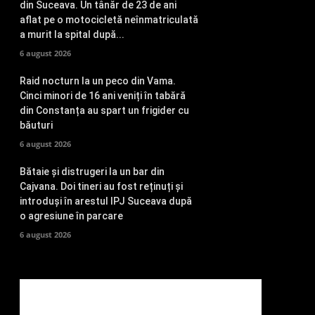
din Suceava. Un tânăr de 23 de ani
aflat pe o motocicletă neînmatriculată
a murit la spital după...
6 august 2026
Raid nocturn la un peco din Vama.
Cinci minori de 16 ani veniți în tabără
din Constanța au spart un frigider cu
băuturi
6 august 2026
Bătaie și distrugeri la un bar din
Cajvana. Doi tineri au fost reținuți și
introduși în arestul IPJ Suceava după
o agresiune în parcare
6 august 2026