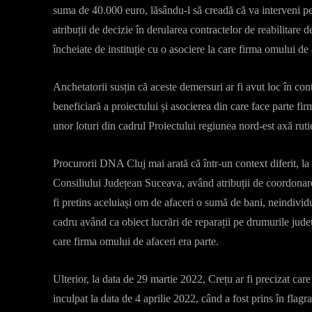
suma de 40.000 euro, lăsându-l să creadă că va interveni p
atribuții de decizie în derularea contractelor de reabilitare 
încheiate de instituție cu o asociere la care firma omului de
Anchetatorii susțin că aceste demersuri ar fi avut loc în con
beneficiară a proiectului și asocierea din care face parte fir
unor loturi din cadrul Proiectului regiunea nord-est axă ruti
Procurorii DNA Cluj mai arată că într-un context diferit, la 
Consiliului Județean Suceava, având atribuții de coordonar
fi pretins aceluiași om de afaceri o sumă de bani, neindivi
cadru având ca obiect lucrări de reparații pe drumurile județ
care firma omului de afaceri era parte.
Ulterior, la data de 29 martie 2022, Crețu ar fi precizat car
inculpat la data de 4 aprilie 2022, când a fost prins în flagra