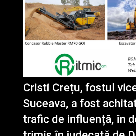
Cristi Crețu, fostul vi
Suceava, a fost achitat
trafic de influență, în 
trimis în judecată de 