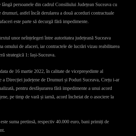
e lângă persoanele din cadrul Consiliului Județean Suceava cu
de drumuri, astfel încât derularea a două acorduri contractuale
 afaceri este parte să decurgă fără impedimente.
textul unor neînțelegeri între autoritatea județeană Suceava
ma omului de afaceri, iar contractele de lucrări vizau reabilitarea
eră strategică 1: Iași-Suceava.
data de 16 martie 2022, în calitate de vicepreședinte al
e a Direcției județene de Drumuri și Poduri Suceava, Crețu i-ar
dualizată, pentru desfășurarea fără impedimente a unui acord
ene, pe timp de vară și iarnă, acord încheiat de o asociere la
e este suma pretinsă, respectiv 40.000 euro, bani primiți de
nt.