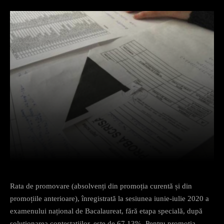
Facebook
X
Pinterest
What
Rata de promovare (absolvenți din promoția curentă și din
promoțiile anterioare), înregistrată la sesiunea iunie-iulie 2020 a
examenului național de Bacalaureat, fără etapa specială, după
soluționarea contestațiilor, este de 67.13%. Pentru promoția