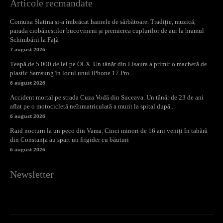
Articole recmandate
Comuna Slatina și-a îmbrăcat hainele de sărbătoare. Tradiție, muzică,
parada ciobăneștilor bucovineni și premierea cuplurilor de aur la hramul
Schimbării la Față
7 august 2026
Țeapă de 5.000 de lei pe OLX. Un tânăr din Lisaura a primit o machetă de
plastic Samsung în locul unui iPhone 17 Pro...
6 august 2026
Accident mortal pe strada Cuza Vodă din Suceava. Un tânăr de 23 de ani
aflat pe o motocicletă neînmatriculată a murit la spital după...
6 august 2026
Raid nocturn la un peco din Vama. Cinci minori de 16 ani veniți în tabără
din Constanța au spart un frigider cu băuturi
6 august 2026
Newsletter