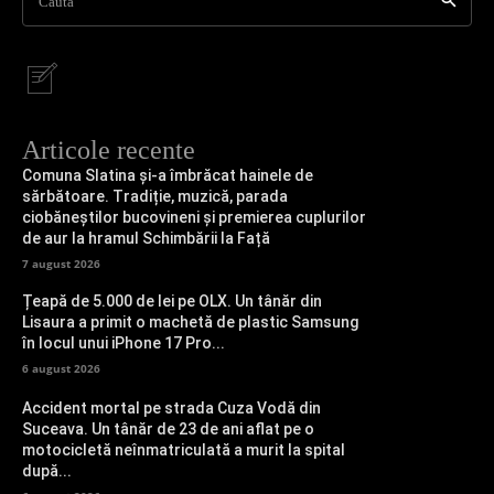
Caută
Articole recente
Comuna Slatina și-a îmbrăcat hainele de
sărbătoare. Tradiție, muzică, parada
ciobăneștilor bucovineni și premierea cuplurilor
de aur la hramul Schimbării la Față
7 august 2026
Țeapă de 5.000 de lei pe OLX. Un tânăr din
Lisaura a primit o machetă de plastic Samsung
în locul unui iPhone 17 Pro...
6 august 2026
Accident mortal pe strada Cuza Vodă din
Suceava. Un tânăr de 23 de ani aflat pe o
motocicletă neînmatriculată a murit la spital
după...