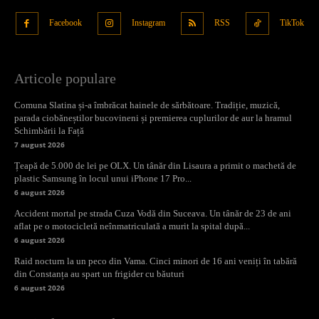
Facebook
Instagram
RSS
TikTok
Articole populare
Comuna Slatina și-a îmbrăcat hainele de sărbătoare. Tradiție, muzică,
parada ciobăneștilor bucovineni și premierea cuplurilor de aur la hramul
Schimbării la Față
7 august 2026
Țeapă de 5.000 de lei pe OLX. Un tânăr din Lisaura a primit o machetă de
plastic Samsung în locul unui iPhone 17 Pro...
6 august 2026
Accident mortal pe strada Cuza Vodă din Suceava. Un tânăr de 23 de ani
aflat pe o motocicletă neînmatriculată a murit la spital după...
6 august 2026
Raid nocturn la un peco din Vama. Cinci minori de 16 ani veniți în tabără
din Constanța au spart un frigider cu băuturi
6 august 2026