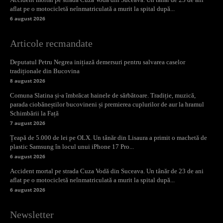
aflat pe o motocicletă neînmatriculată a murit la spital după...
6 august 2026
Articole recmandate
Deputatul Petru Negrea inițiază demersuri pentru salvarea caselor
tradiționale din Bucovina
8 august 2026
Comuna Slatina și-a îmbrăcat hainele de sărbătoare. Tradiție, muzică,
parada ciobăneștilor bucovineni și premierea cuplurilor de aur la hramul
Schimbării la Față
7 august 2026
Țeapă de 5.000 de lei pe OLX. Un tânăr din Lisaura a primit o machetă de
plastic Samsung în locul unui iPhone 17 Pro...
6 august 2026
Accident mortal pe strada Cuza Vodă din Suceava. Un tânăr de 23 de ani
aflat pe o motocicletă neînmatriculată a murit la spital după...
6 august 2026
Newsletter