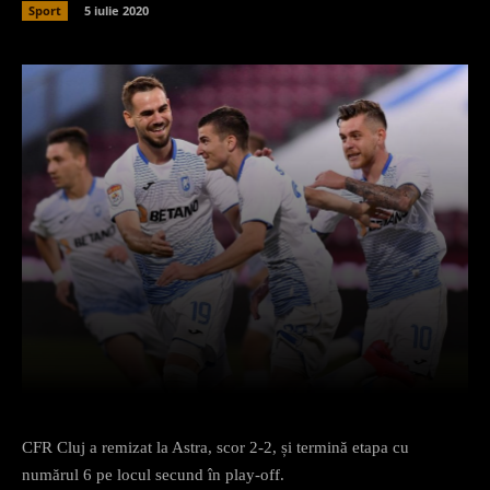
Sport
5 iulie 2020
Facebook
X
Pinterest
What
CFR Cluj a remizat la Astra, scor 2-2, și termină etapa cu
numărul 6 pe locul secund în play-off.