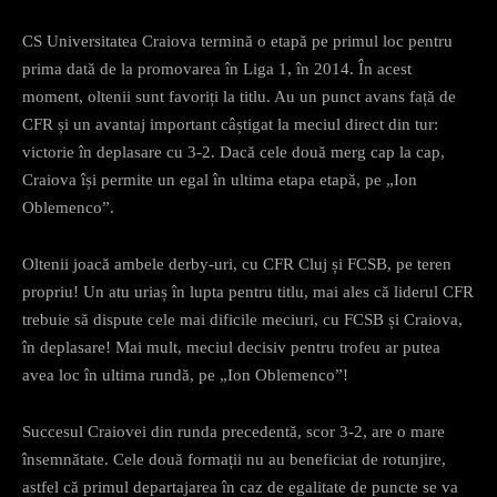
CS Universitatea Craiova termină o etapă pe primul loc pentru
prima dată de la promovarea în Liga 1, în 2014. În acest
moment, oltenii sunt favoriți la titlu. Au un punct avans față de
CFR și un avantaj important câștigat la meciul direct din tur:
victorie în deplasare cu 3-2. Dacă cele două merg cap la cap,
Craiova își permite un egal în ultima etapa etapă, pe „Ion
Oblemenco”.
Oltenii joacă ambele derby-uri, cu CFR Cluj și FCSB, pe teren
propriu! Un atu uriaș în lupta pentru titlu, mai ales că liderul CFR
trebuie să dispute cele mai dificile meciuri, cu FCSB și Craiova,
în deplasare! Mai mult, meciul decisiv pentru trofeu ar putea
avea loc în ultima rundă, pe „Ion Oblemenco”!
Succesul Craiovei din runda precedentă, scor 3-2, are o mare
însemnătate. Cele două formații nu au beneficiat de rotunjire,
astfel că primul departajarea în caz de egalitate de puncte se va