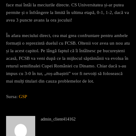
face mai întâi la meciurile directe. CS Universitatea și-ar putea
permite și o înfrângere la limită în ultima etapă, 0-1, 1-2, dacă va
avea 3 puncte avans la ora jocului!
În afara meciului direct, cea mai grea confruntare pentru ambele
formații o reprezintă duelul cu FCSB. Oltenii vor avea un nou atu
și la acest capitol. Pe lângă faptul că îi întâlnesc pe bucureșteni
acasă, FCSB va veni după ce la mijlocul săptămânii va evolua în
returul semifinalei Cupei României cu Dinamo. Chiar dacă s-au
impus cu 3-0 în tur, „roș-albaștrii” vor fi nevoiți să folosească
mai mulți titulari din cauza problemelor de lot.
Sursa:
GSP
admin_client414162