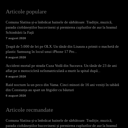
Articole populare
Comuna Slatina și-a îmbrăcat hainele de sărbătoare. Tradiție, muzică,
parada ciobăneștilor bucovineni și premierea cuplurilor de aur la hramul
Schimbării la Față
7 august 2026
Țeapă de 5.000 de lei pe OLX. Un tânăr din Lisaura a primit o machetă de
plastic Samsung în locul unui iPhone 17 Pro...
6 august 2026
Accident mortal pe strada Cuza Vodă din Suceava. Un tânăr de 23 de ani
aflat pe o motocicletă neînmatriculată a murit la spital după...
6 august 2026
Raid nocturn la un peco din Vama. Cinci minori de 16 ani veniți în tabără
din Constanța au spart un frigider cu băuturi
6 august 2026
Articole recmandate
Comuna Slatina și-a îmbrăcat hainele de sărbătoare. Tradiție, muzică,
parada ciobăneștilor bucovineni și premierea cuplurilor de aur la hramul