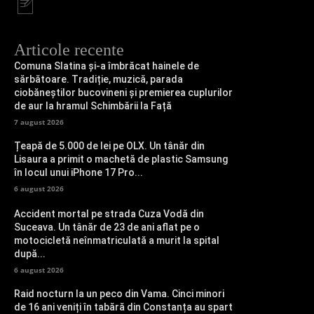
Articole recente
Comuna Slatina și-a îmbrăcat hainele de
sărbătoare. Tradiție, muzică, parada
ciobăneștilor bucovineni și premierea cuplurilor
de aur la hramul Schimbării la Față
7 august 2026
Țeapă de 5.000 de lei pe OLX. Un tânăr din
Lisaura a primit o machetă de plastic Samsung
în locul unui iPhone 17 Pro...
6 august 2026
Accident mortal pe strada Cuza Vodă din
Suceava. Un tânăr de 23 de ani aflat pe o
motocicletă neînmatriculată a murit la spital
după...
6 august 2026
Raid nocturn la un peco din Vama. Cinci minori
de 16 ani veniți în tabără din Constanța au spart