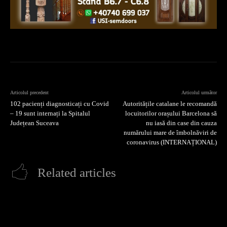
Articolul precedent
Articolul următor
102 pacienți diagnosticați cu Covid
Autoritățile catalane le recomandă
– 19 sunt internați la Spitalul
locuitorilor orașului Barcelona să
Județean Suceava
nu iasă din case din cauza
numărului mare de îmbolnăviri de
coronavirus (INTERNAȚIONAL)
Related articles