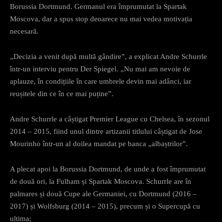
Borussia Dortmund. Germanul era împrumutat la Spartak
Moscova, dar a spus stop deoarece nu mai vedea motivația
necesară.
„Decizia a venit după multă gândire”, a explicat Andre Schurrle
într-un interviu pentru Der Spiegel. „Nu mai am nevoie de
aplauze, în condițiile în care umbrele devin mai adânci, iar
reușitele din ce în ce mai puține”.
Andre Schurrle a câștigat Premier League cu Chelsea, în sezonul
2014 – 2015, fiind unul dintre artizanii titlului câștigat de Jose
Mourinho într-un al doilea mandat pe banca „albaștrilor”.
A plecat apoi la Borussia Dortmund, de unde a fost împrumutat
de două ori, la Fulham și Spartak Moscova. Schurrle are în
palmares și două Cupe ale Germaniei, cu Dortmund (2016 –
2017) și Wolfsburg (2014 – 2015), precum și o Supercupă cu
ultima;