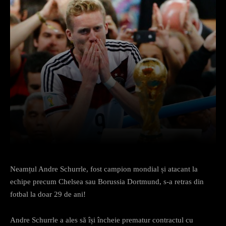
Facebook
X
Pinterest
What
Neamțul Andre Schurrle, fost campion mondial și atacant la
echipe precum Chelsea sau Borussia Dortmund, s-a retras din
fotbal la doar 29 de ani!
Andre Schurrle a ales să își încheie prematur contractul cu