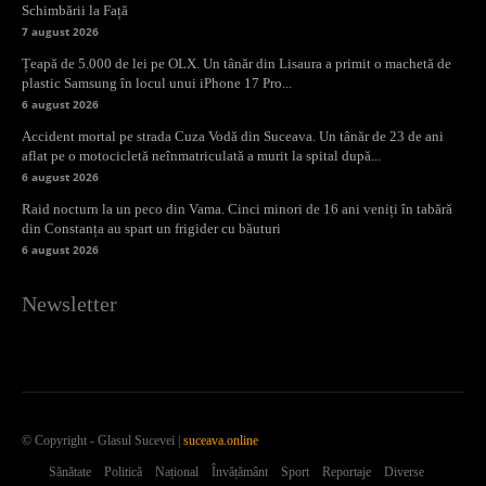
Schimbării la Față
7 august 2026
Țeapă de 5.000 de lei pe OLX. Un tânăr din Lisaura a primit o machetă de
plastic Samsung în locul unui iPhone 17 Pro...
6 august 2026
Accident mortal pe strada Cuza Vodă din Suceava. Un tânăr de 23 de ani
aflat pe o motocicletă neînmatriculată a murit la spital după...
6 august 2026
Raid nocturn la un peco din Vama. Cinci minori de 16 ani veniți în tabără
din Constanța au spart un frigider cu băuturi
6 august 2026
Newsletter
© Copyright - Glasul Sucevei |
suceava.online
Sănătate
Politică
Național
Învățământ
Sport
Reportaje
Diverse