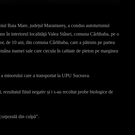
ipiul Baia Mare, județul Maramureș, a condus autoturismul
ns în interiorul localităţii Valea Stânei, comuna Cârlibaba, pe o
nor, de 10 ani, din comuna Cârlibaba, care a pătruns pe partea
n mâna mamei sale care circula în calitate de pieton pe marginea
ă a minorului care a transportat la UPU Suceava.
, rezultatul fiind negativ și i s-au recoltat probe biologice de
corporală din culpă”.