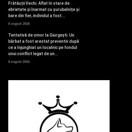
Frătăuții Vechi. Aflat în stare de
ebrietate și înarmat cu șurubelnițe și
bare din fier, individul a fost...
8 august 2026
Tentativă de omor la Giurgești. Un
bărbat a fost arestat preventiv după
ce a înjunghiat un localnic pe fondul
unui conflict legat de un...
8 august 2026