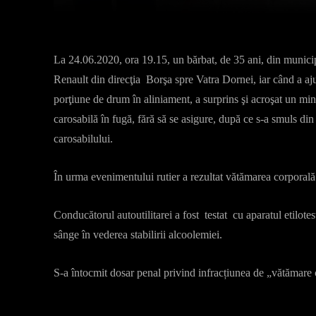
La 24.06.2020, ora 19.15, un bărbat, de 35 ani, din munic
Renault din direcţia Borşa spre Vatra Dornei, iar când a aju
porţiune de drum în aliniament, a surprins şi acroşat un mi
carosabilă în fugă, fără să se asigure, după ce s-a smuls di
carosabilului.
În urma evenimentului rutier a rezultat vătămarea corporal
Conducătorul autoutilitarei a fost testat cu aparatul etilotest
sânge în vederea stabilirii alcoolemiei.
S-a întocmit dosar penal privind infracțiunea de „vătămare 