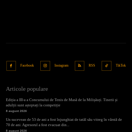
Facebook
Instagram
RSS
TikTok
Articole populare
Ediția a III-a a Concursului de Tenis de Masă de la Milișăuți. Tinerii și
adulții sunt așteptați la competiție
8 august 2026
Un sucevean de 53 de ani a fost înjunghiat de tatăl său vitreg în vârstă de
70 de ani. Agresorul a fost evacuat din...
8 august 2026