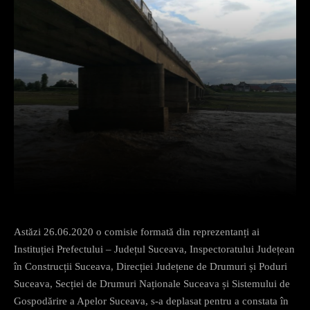
Facebook
X
Pinterest
What
Astăzi 26.06.2020 o comisie formată din reprezentanți ai
Instituției Prefectului – Județul Suceava, Inspectoratului Județean
în Construcții Suceava, Direcției Județene de Drumuri și Poduri
Suceava, Secției de Drumuri Naționale Suceava și Sistemului de
Gospodărire a Apelor Suceava, s-a deplasat pentru a constata în