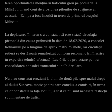
teren oportunitatea menținerii traficului greu pe podul de la
Milișăuți ținând cont de eroziunea pilonilor de susținere ai
acestuia. Echipa a fost însoțită în teren de primarul orașului
Milișăuți.
La deplasarea în teren s-a constatat că este sistată circulația
pietonală din cauza prăbușirii în data de 18.02.2020, a consolei
trotuarului pe o lungime de aproximativ 25 metri, iar circulația
rutieră se desfășoară semaforizat conform recomandării înscrise
în expertiza tehnică efectuată. Lucrările de proiectare pentru
consolidarea consolei trotuarului sunt în derulare.
Nu s-au constatat eroziuni la ultimele două pile spre malul drept
al râului Suceava, motiv pentru care concluzia comisiei, în urma
celor constatate la fața locului, a fost ca nu sunt necesare restricții
suplimentare de trafic.