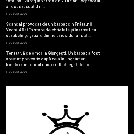
tatăl său vitreg în vârstă de 70 de ani. Agresorul
a fost evacuat din...
8 august 2026
Scandal provocat de un bărbat din Frătăuții
Vechi. Aflat în stare de ebrietate și înarmat cu
șurubelnițe și bare din fier, individul a fost...
8 august 2026
Tentativă de omor la Giurgești. Un bărbat a fost
arestat preventiv după ce a înjunghiat un
localnic pe fondul unui conflict legat de un...
8 august 2026