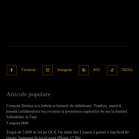
Facebook
Instagram
RSS
TikTok
Articole populare
Comuna Slatina și-a îmbrăcat hainele de sărbătoare. Tradiție, muzică,
parada ciobăneștilor bucovineni și premierea cuplurilor de aur la hramul
Schimbării la Față
7 august 2026
Țeapă de 5.000 de lei pe OLX. Un tânăr din Lisaura a primit o machetă de
plastic Samsung în locul unui iPhone 17 Pro...