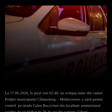
Facebook
X
Pinterest
What
La 17.06.2020, în jurul orei 02.40, un echipaj rutier din cadrul
Poliţiei municipiului Câmpulung – Moldovenesc a oprit pentru
control pe strada Calea Bucovinei din localitate autoturismul
condus de un bărbat de 26 de ani din comuna Udeşti.