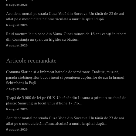
6 august 2026
Accident mortal pe strada Cuza Vodă din Suceava. Un tânăr de 23 de ani
aflat pe o motocicletă neînmatriculată a murit la spital după...
6 august 2026
Raid nocturn la un peco din Vama. Cinci minori de 16 ani veniți în tabără
din Constanța au spart un frigider cu băuturi
6 august 2026
Articole recmandate
Comuna Slatina și-a îmbrăcat hainele de sărbătoare. Tradiție, muzică,
parada ciobăneștilor bucovineni și premierea cuplurilor de aur la hramul
Schimbării la Față
7 august 2026
Țeapă de 5.000 de lei pe OLX. Un tânăr din Lisaura a primit o machetă de
plastic Samsung în locul unui iPhone 17 Pro...
6 august 2026
Accident mortal pe strada Cuza Vodă din Suceava. Un tânăr de 23 de ani
aflat pe o motocicletă neînmatriculată a murit la spital după...
6 august 2026